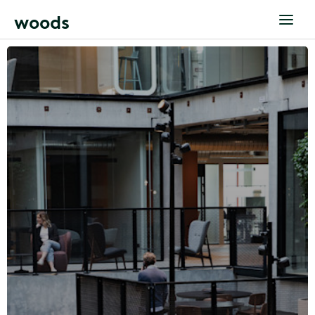
w
o
o
d
s