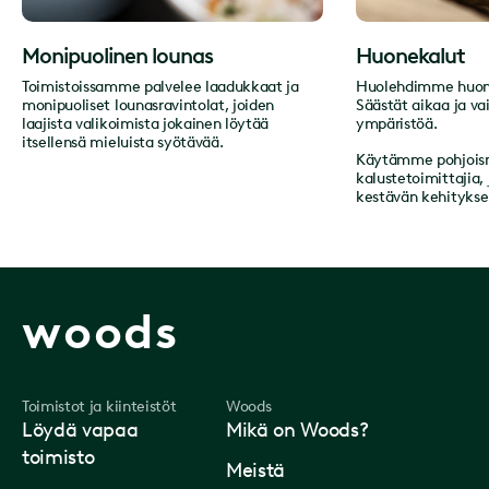
Monipuolinen lounas
Huonekalut
Toimistoissamme palvelee laadukkaat ja
Huolehdimme huone
monipuoliset lounasravintolat, joiden
Säästät aikaa ja va
laajista valikoimista jokainen löytää
ympäristöä.
itsellensä mieluista syötävää.
Käytämme pohjoism
kalustetoimittajia, 
kestävän kehitykse
woods
Toimistot ja kiinteistöt
Woods
Löydä vapaa
Mikä on Woods?
toimisto
Meistä