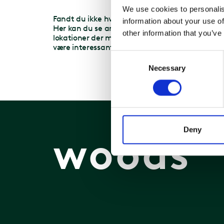
We use cookies to personalis
Tit
Fandt du ikke hvad du søgte?
information about your use of
Tita
Her kan du se andre
other information that you’ve
2200
lokationer der måske kunne
være interessante for dig.
Consent
Necessary
Selection
Deny
woods