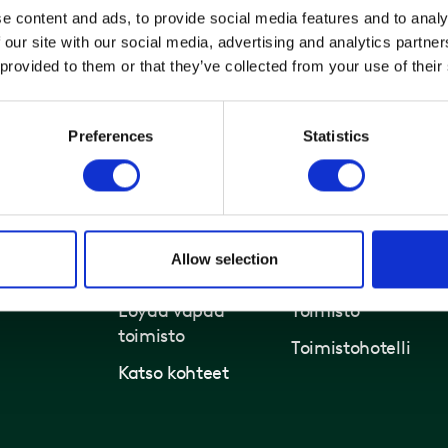
e content and ads, to provide social media features and to analy
anhus
 our site with our social media, advertising and analytics partn
ngade 9-13
 provided to them or that they’ve collected from your use of their
 København N
Preferences
Statistics
Allow selection
Toimistot ja kiinteistöt
Ratkaisut
Löydä vapaa
Toimisto
toimisto
Toimistohotelli
Katso kohteet