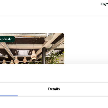
Löyd
iinteistö
Details