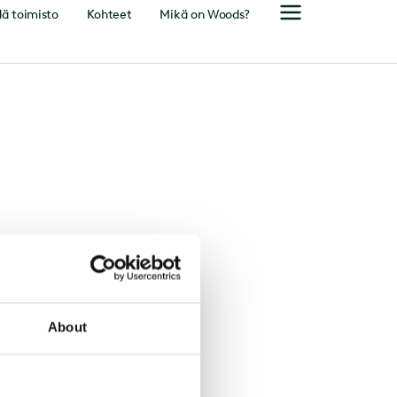
ä toimisto
Kohteet
Mikä on Woods?
About