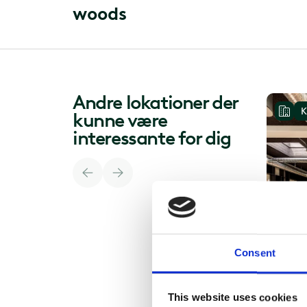
w
o
o
d
s
Andre lokationer der
K
kunne være
interessante for dig
Consent
This website uses cookies