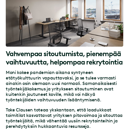
Vahvempaa sitoutumista, pienempää
vaihtuvuutta, helpompaa rekrytointia
Moni kokee pandemian aikana syntyneen
etätyökulttuurin vapauttavaksi, ja se tulee varmasti
ainakin osin olemaan uusi normaali. Samanaikaisesti
työntekijäkokemus ja yritykseen sitoutuminen ovat
kuitenkin joutuneet koville, mikä voi näkyä
työntekijöiden vaihtuvuuden lisääntymisenä.
Toke Clausen toteaa ykskantaan, että laadukkaat
toimitilat kasvattavat yrityksen pitovoimaa ja sitouttaa
työntekijöitä, mikä vähentää uusiin rekrytointeihin ja
perehdytyksiin hukkaantuvia resursseja.