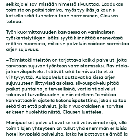
seikkoja ei sovi missään nimessä sivuuttaa. Laadukas
toimisto on paitsi toimiva, myös tyylikäs ja kaunis
katsella sekä tunnelmaltaan harmoninen, Clausen
toteaa.
Työn kuormittavuuden kasvaessa on varsinaisten
työskentelytilojen lisäksi syytä kiinnittää enenevässä
määrin huomiota, millaisin palveluin voidaan varmistaa
arjen sujuvuus.
– Toimistokiinteistön on tarjottava kaikki palvelut, joita
tarvitaan sujuvan työnteon varmistamiseksi. Ravintola-
ja kahvilapalvelut lisäävät sekä toimivuutta että
viihtyvyyttä. Aulapalvelut auttavat kaikissa arjen
sujuvuuteen liittyvissä asioissa, siivouspalvelu pitää
paikat puhtaina ja terveellisinä, vartiointipalvelut
takaavat turvallisuuden ja niin edelleen.Toimitilaa
kannattaakin ajatella kokonaispakettina, joka sisältää
sekä tilat että palvelut, jolloin vuokralaisen ei tarvitse
erikseen huolehtia niistä, Clausen luettelee.
Monipuoliset palvelut ovat selkeä vetovoimatekijä, sillä
toimitilojen yhteyteen on tullut yhä enemmän erilaisia
hotellityyppisiä palveluita, jotka helpottavat elämää ja