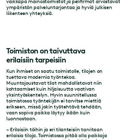
vaikkapa mainostoimistot ja pelifirmat arvostavat
ympäristön palveluntarjontaa ja hyviä julkisen
liikenteen yhteyksiä.
Toimiston on taivuttava
erilaisiin tarpeisiin
Kun ihmiset on saatu toimistolle, tilojen on
tuettava modernia työntekoa.
Muuntojoustavat tilat mahdollistavat niin
kohtaamiset kuin hiljaisuutta vaativan
yksintyöskentelyn. Hyvin suunnitellussa
toimistossa työntekijän ei tarvitse miettiä
erikseen, missä jokin työtehtävä tehdään,
vaan sopiva paikka löytyy ikään kuin
luonnostaan.
– Erilaisiin töihin ja eri tilanteisiin tarvitaan
erilaisia tiloja. Toimistossa pitää olla paikkoja