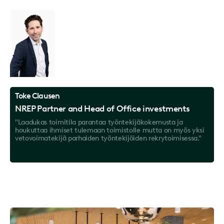
Toke Clausen
NREP Partner and Head of Office investments
"Laadukas toimitila parantaa työntekijäkokemusta ja
houkuttaa ihmiset tulemaan toimistolle mutta on myös yksi
vetovoimatekijä parhaiden työntekijöiden rekrytoimisessa."