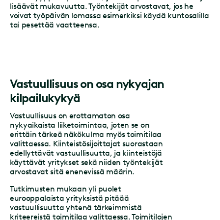
lisäävät mukavuutta. Työntekijät arvostavat, jos he
voivat työpäivän lomassa esimerkiksi käydä kuntosalilla
tai pesettää vaatteensa.
Vastuullisuus on osa nykyajan
kilpailukykyä
Vastuullisuus on erottamaton osa
nykyaikaista liiketoimintaa, joten se on
erittäin tärkeä näkökulma myös toimitilaa
valittaessa. Kiinteistösijoittajat suorastaan
edellyttävät vastuullisuutta, ja kiinteistöjä
käyttävät yritykset sekä niiden työntekijät
arvostavat sitä enenevissä määrin.
Tutkimusten mukaan yli puolet
eurooppalaista yrityksistä pitäää
vastuullisuutta yhtenä tärkeimmistä
kriteereistä toimitilaa valittaessa. Toimitilojen