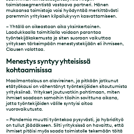
toimistosegmentistä vastaava partneri. Hänen
mukaansa toimistoja voisi hyödyntää merkittävästi
paremmin yrityksen kilpailukyvyn kasvattamiseen.
– Yhtälö on oikeastaan aika yksinkertainen.
Laadukkaalla toimitilalla voidaan parantaa
työntekijäkokemusta ja siten suoraan vaikuttaa
yrityksen tärkeimpään menestystekijään eli ihmiseen,
Clausen valottaa.
Menestys syntyy yhteisissä
kohtaamisissa
Maailmantalous on alavireinen, ja pitkään jatkunut
etätyökausi on vähentänyt työntekijöiden sitoutumista
yrityksiinsä. Yritykset joutuvatkin pohtimaan, miten
ihmiset saadaan samoihin tiloihin sovittuna aikana,
jotta työntekijöiden välille syntyisi aitoa
vuorovaikutusta.
– Pandemia muutti työntekoa pysyvästi, ja hybridityö
on tullut jäädäkseen. Silti yrityksissä on havaittu, että
ihmiset pitäisi myös saada toimistolle tekemään töitä