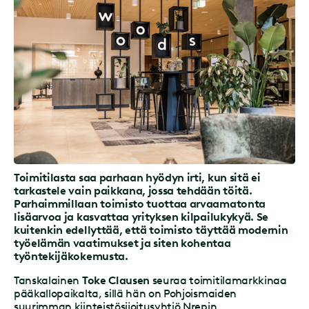
Toimitilasta saa parhaan hyödyn irti, kun sitä ei
tarkastele vain paikkana, jossa tehdään töitä.
Parhaimmillaan toimisto tuottaa arvaamatonta
lisäarvoa ja kasvattaa yrityksen kilpailukykyä. Se
kuitenkin edellyttää, että toimisto täyttää modernin
työelämän vaatimukset ja siten kohentaa
työntekijäkokemusta.
Tanskalainen
Toke Clausen
seuraa toimitilamarkkinaa
pääkallopaikalta, sillä hän on Pohjoismaiden
suurimman kiinteistösijoitusyhtiö Nrepin