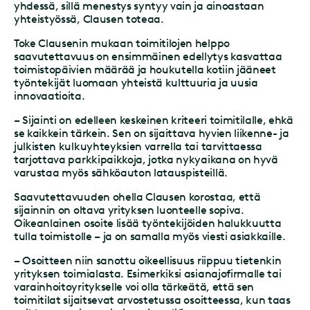
yhdessä, sillä menestys syntyy vain ja ainoastaan
yhteistyössä, Clausen toteaa.
Toke Clausenin mukaan toimitilojen helppo
saavutettavuus on ensimmäinen edellytys kasvattaa
toimistopäivien määrää ja houkutella kotiin jääneet
työntekijät luomaan yhteistä kulttuuria ja uusia
innovaatioita.
– Sijainti on edelleen keskeinen kriteeri toimitilalle, ehkä
se kaikkein tärkein. Sen on sijaittava hyvien liikenne- ja
julkisten kulkuyhteyksien varrella tai tarvittaessa
tarjottava parkkipaikkoja, jotka nykyaikana on hyvä
varustaa myös sähköauton latauspisteillä.
Saavutettavuuden ohella Clausen korostaa, että
sijainnin on oltava yrityksen luonteelle sopiva.
Oikeanlainen osoite lisää työntekijöiden halukkuutta
tulla toimistolle – ja on samalla myös viesti asiakkaille.
– Osoitteen niin sanottu oikeellisuus riippuu tietenkin
yrityksen toimialasta. Esimerkiksi asianajofirmalle tai
varainhoitoyritykselle voi olla tärkeätä, että sen
toimitilat sijaitsevat arvostetussa osoitteessa, kun taas