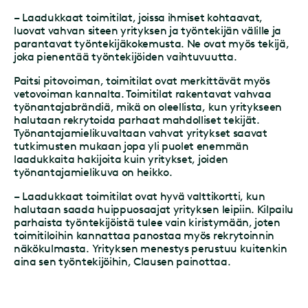
– Laadukkaat toimitilat, joissa ihmiset kohtaavat,
luovat vahvan siteen yrityksen ja työntekijän välille ja
parantavat työntekijäkokemusta. Ne ovat myös tekijä,
joka pienentää työntekijöiden vaihtuvuutta.
Paitsi pitovoiman, toimitilat ovat merkittävät myös
vetovoiman kannalta. Toimitilat rakentavat vahvaa
työnantajabrändiä, mikä on oleellista, kun yritykseen
halutaan rekrytoida parhaat mahdolliset tekijät.
Työnantajamielikuvaltaan vahvat yritykset saavat
tutkimusten mukaan jopa yli puolet enemmän
laadukkaita hakijoita kuin yritykset, joiden
työnantajamielikuva on heikko.
– Laadukkaat toimitilat ovat hyvä valttikortti, kun
halutaan saada huippuosaajat yrityksen leipiin. Kilpailu
parhaista työntekijöistä tulee vain kiristymään, joten
toimitiloihin kannattaa panostaa myös rekrytoinnin
näkökulmasta. Yrityksen menestys perustuu kuitenkin
aina sen työntekijöihin, Clausen painottaa.