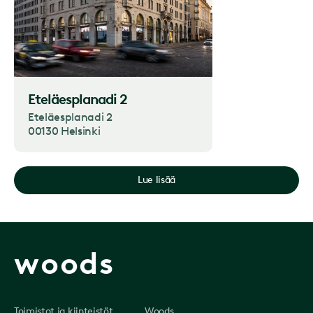
Eteläesplanadi 2
Eteläesplanadi 2
00130 Helsinki
Lue lisää
woods
Toimistot ja kiinteistöt
Woods