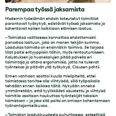
Parempaa työssä jaksamista
Modernin työelämän ehdoin toteutetut toimitilat
parantavat työkykyä, edistävät työssä jaksamista ja
kohentavat kaiken kaikkiaan elämisen laatua.
– Toimistoa valittaessa kannattaa ehdottomasti
panostaa laatuun, joka on monen tekijän summa.
Laadukas toimisto on ensinnäkin toimiva. Se tarjoaa
tilat paitsi erityyppisiin töihin, myös rentoutumiseen.
Kalustuksen ja huonekalujen pitää palvella eri
toimintoja ja oltava ergonomisia, jotta ne tukevat
työntekoa ja pitävät yllä työkykyä, Clausen pohtii.
Ennen vanhaan saattoi kuulla mielipiteitä, ettei
toimistossa tarvitse olla viihtyisää, sillä työpaikalla
tehdään ennen kaikkea töitä. Nykyään onneksi
ymmärretään, että tyylikkäästi sisustettu ja viihtyisä
toimitila osaltaan houkuttaa työntekijät takaisin
toimistoon – ja joka sitä paitsi on omiaan kohentamaan
työnantajamielikuvaa.
– Toimiston laadukkuudesta puhuttaessa, esteettisiä