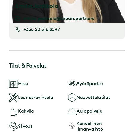
Emilia Jaakkola
emilia.jaakkola@urban.partners
+358 50 516 8547
Tilat & Palvelut
Hissi
Pyöräparkki
Lounasravintola
Neuvottelutilat
Kahvila
Aulapalvelu
Koneellinen
Siivous
ilmanvaihto