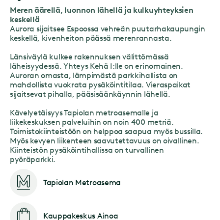
Meren äärellä, luonnon lähellä ja kulkuyhteyksien
keskellä
Aurora sijaitsee Espoossa vehreän puutarhakaupungin
keskellä, kivenheiton päässä merenrannasta.
Länsiväylä kulkee rakennuksen välittömässä
läheisyydessä. Yhteys Kehä I:lle on erinomainen.
Auroran omasta, lämpimästä parkkihallista on
mahdollista vuokrata pysäköintitilaa. Vieraspaikat
sijaitsevat pihalla, pääsisäänkäynnin lähellä.
Kävelyetäisyys Tapiolan metroasemalle ja
liikekeskuksen palveluihin on noin 400 metriä.
Toimistokiinteistöön on helppoa saapua myös bussilla.
Myös kevyen liikenteen saavutettavuus on oivallinen.
Kiinteistön pysäköintihallissa on turvallinen
pyöräparkki.
Tapiolan Metroasema
Kauppakeskus Ainoa