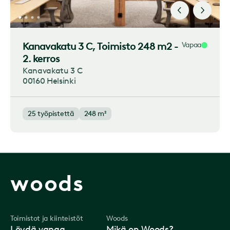
Kanavakatu 3 C
, Toimisto 248 m2 -
Vapaa
2. kerros
Kanavakatu 3 C
00160 Helsinki
25
työpistettä
248 m²
woods
Toimistot ja kiinteistöt
Woods
Löydä vapaa
Mikä on Woods?