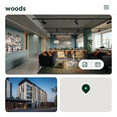
w
o
o
d
s