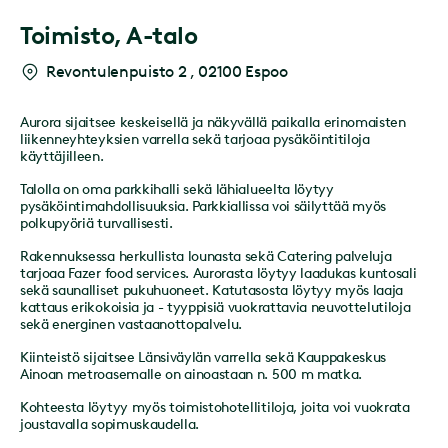
Toimisto,
A-talo
Revontulenpuisto 2​
,
02100 Espoo
Aurora sijaitsee keskeisellä ja näkyvällä paikalla erinomaisten
liikenneyhteyksien varrella sekä tarjoaa pysäköintitiloja
käyttäjilleen.
Talolla on oma parkkihalli sekä lähialueelta löytyy
pysäköintimahdollisuuksia. Parkkiallissa voi säilyttää myös
polkupyöriä turvallisesti.
Rakennuksessa herkullista lounasta sekä Catering palveluja
tarjoaa Fazer food services. Aurorasta löytyy laadukas kuntosali
sekä saunalliset pukuhuoneet. Katutasosta löytyy myös laaja
kattaus erikokoisia ja - tyyppisiä vuokrattavia neuvottelutiloja
sekä energinen vastaanottopalvelu.
Kiinteistö sijaitsee Länsiväylän varrella sekä Kauppakeskus
Ainoan metroasemalle on ainoastaan n. 500 m matka.
Kohteesta löytyy myös toimistohotellitiloja, joita voi vuokrata
joustavalla sopimuskaudella.