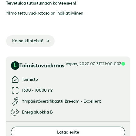
Tervetuloa tutustumaan kohteeseen!
*Ilmoitettu vuokrataso on indikatiiviinen
Katso kiinteistö
Vapaa
, 2027-07-31T21:00:00Z
L
Toimistovuokraus
Toimisto
1300 - 10000 m²
Ympäristösertifikaatti
Breeam - Excellent
Energialuokka
B
Lataa esite