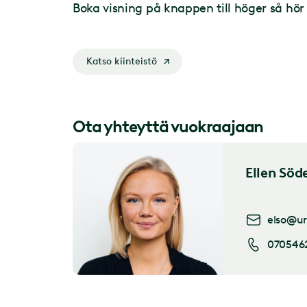
Boka visning på knappen till höger så hör 
Katso kiinteistö
Ota yhteyttä vuokraajaan
Ellen Söd
elso@ur
070546