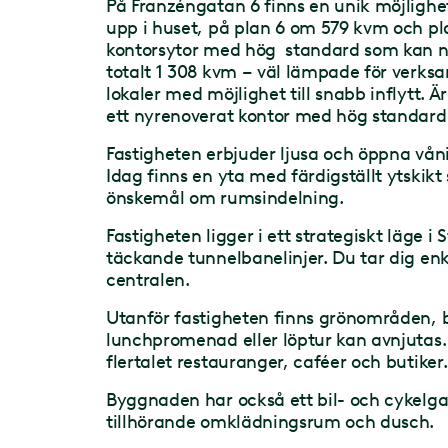
På Franzéngatan 6 finns en unik möjlighe
upp i huset, på plan 6 om 579 kvm och p
kontorsytor med hög standard som kan nyt
totalt 1 308 kvm – väl lämpade för verks
lokaler med möjlighet till snabb inflytt. Är
ett nyrenoverat kontor med hög standard? 
Fastigheten erbjuder ljusa och öppna vån
Idag finns en yta med färdigställt ytskikt
önskemål om rumsindelning.
Fastigheten ligger i ett strategiskt läg
täckande tunnelbanelinjer. Du tar dig enke
centralen.
Utanför fastigheten finns grönområden, 
lunchpromenad eller löptur kan avnjutas
flertalet restauranger, caféer och butiker
Byggnaden har också ett bil- och cykelg
tillhörande omklädningsrum och dusch.