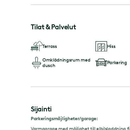
Tilat & Palvelut
Terrass
Hiss
Omklädningsrum med
Parkering
dusch
Sijainti
Parkeringsmöjligheter/garage:
Varmgarage med möjlighet till elbilsladdning fi