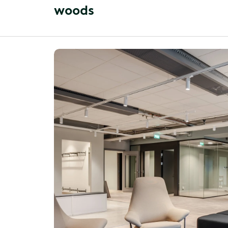
w
o
o
d
s