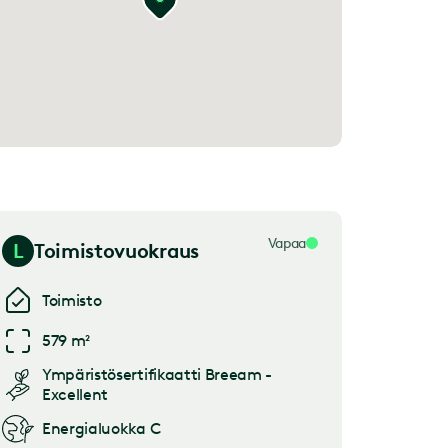
Vapaa
L
Toimistovuokraus
Toimisto
579 m²
Ympäristösertifikaatti
Breeam -
Excellent
Energialuokka
C