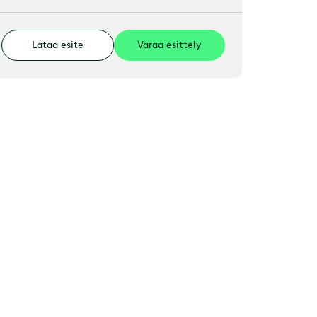
Lataa esite
Varaa esittely