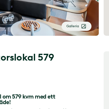
Galleria
orslokal 579
kal om 579 kvm med ett
räde!