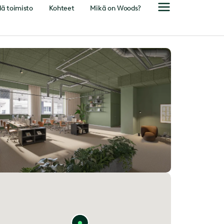
ä toimisto
Kohteet
Mikä on Woods?