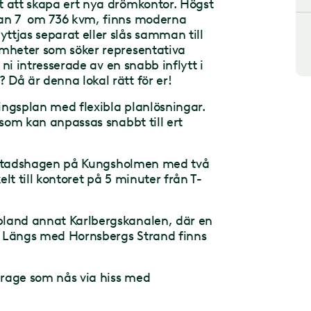
t att skapa ert nya drömkontor. Högst
lan 7 om 736 kvm, finns moderna
tjas separat eller slås samman till
amheter som söker representativa
 ni intresserade av en snabb inflytt i
Då är denna lokal rätt för er!
ingsplan med flexibla planlösningar.
 som kan anpassas snabbt till ert
e i Stadshagen på Kungsholmen med två
lt till kontoret på 5 minuter från T-
bland annat Karlbergskanalen, där en
. Längs med Hornsbergs Strand finns
.
arage som nås via hiss med