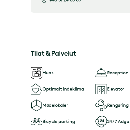
Tilat & Palvelut
Hubs
Reception
Optimalt indeklima
Elevator
Mødelokaler
Rengøring
Bicycle parking
24/7 Adga