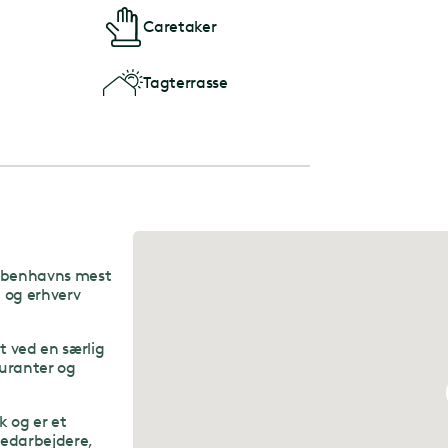
Caretaker
Tagterrasse
Københavns mest
n og erhverv
ved en særlig
uranter og
 og er et
edarbejdere,