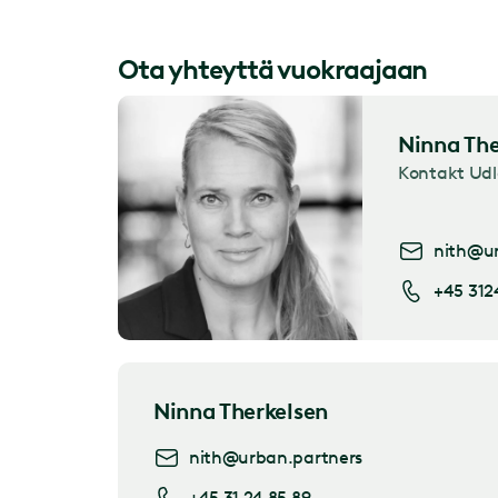
Ota yhteyttä vuokraajaan
Ninna The
Kontakt Udl
nith@ur
+45 312
Ninna Therkelsen
nith@urban.partners
+45 31 24 85 89