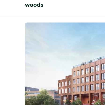
w
o
o
d
s