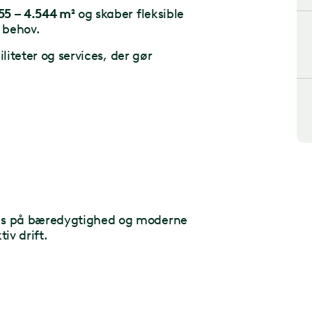
55 – 4.544 m²
og skaber fleksible
 behov.
liteter og services, der gør
us på bæredygtighed og moderne
iv drift.