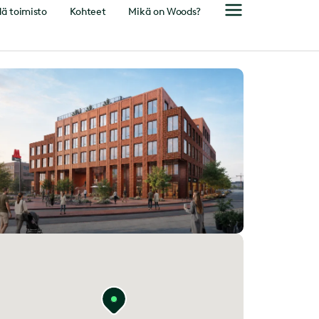
ä toimisto
Kohteet
Mikä on Woods?