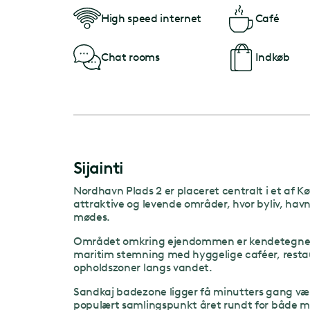
High speed internet
Café
Chat rooms
Indkøb
Sijainti
Nordhavn Plads 2 er placeret centralt i et af 
attraktive og levende områder, hvor byliv, hav
mødes.
Området omkring ejendommen er kendetegnet 
maritim stemning med hyggelige caféer, resta
opholdszoner langs vandet.
Sandkaj badezone ligger få minutters gang væk
populært samlingspunkt året rundt for både m