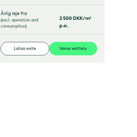
Årlig leje fra
2 500
DKK/m²
(
excl. operation and
p.a.
consumption
)
Lataa esite
Varaa esittely