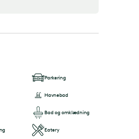
Parkering
Havnebad
Bad og omklædning
ng
Eatery