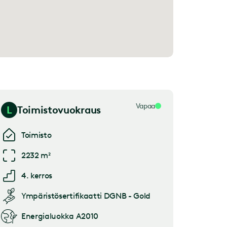
Vapaa
L
Toimistovuokraus
Toimisto
2232 m²
4. kerros
Ympäristösertifikaatti
DGNB - Gold
Energialuokka
A2010