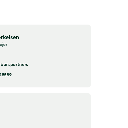
rkelsen
ejer
ban.partners
48589