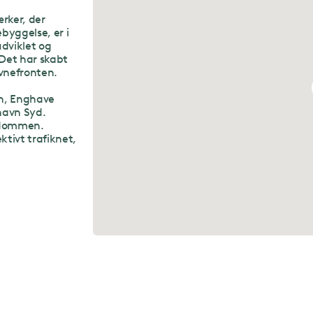
rker, der
byggelse, er i
dviklet og
Det har skabt
avnefronten.
n, Enghave
havn Syd.
ndommen.
ktivt trafiknet,