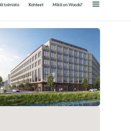
ä toimisto
Kohteet
Mikä on Woods?