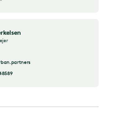
rkelsen
ejer
ban.partners
48589