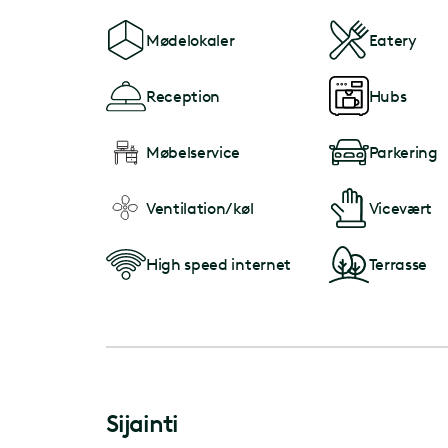
Mødelokaler
Eatery
Reception
Hubs
Møbelservice
Parkering
Ventilation/køl
Vicevært
High speed internet
Terrasse
Sijainti