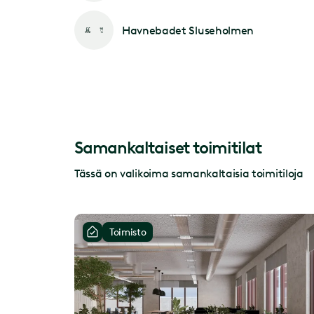
Havnebadet Sluseholmen
Samankaltaiset toimitilat
Tässä on valikoima samankaltaisia toimitiloja
Toimisto