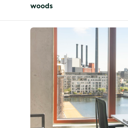
w
o
o
d
s