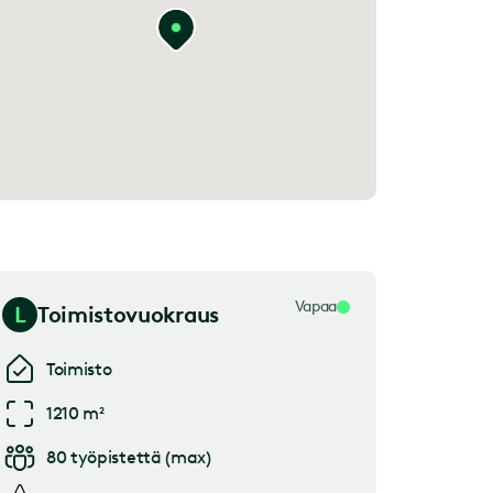
Vapaa
L
Toimistovuokraus
Toimisto
1210 m²
80
työpistettä
(
max
)