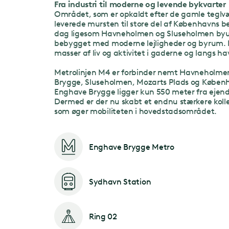
Fra industri til moderne og levende bykvarter
Området, som er opkaldt efter de gamle teglvæ
leverede mursten til store del af Københavns be
dag ligesom Havneholmen og Sluseholmen byu
bebygget med moderne lejligheder og byrum. 
masser af liv og aktivitet i gaderne og langs h
Metrolinjen M4 er forbinder nemt Havneholme
Brygge, Sluseholmen, Mozarts Plads og Køben
Enghave Brygge ligger kun 550 meter fra eje
Dermed er der nu skabt et endnu stærkere kolle
som øger mobiliteten i hovedstadsområdet.
Enghave Brygge Metro
Sydhavn Station
Ring 02