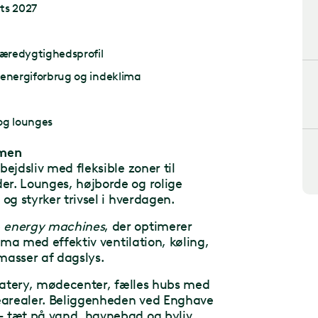
rts 2027
æredygtighedsprofil
 energiforbrug og indeklima
og lounges
lmen
ejdsliv med fleksible zoner til
er. Lounges, højborde og rolige
og styrker trivsel i hverdagen.
e
energy machines
, der optimerer
lima med effektiv ventilation, køling,
 masser af dagslys.
 eatery, mødecenter, fælles hubs med
earealer. Beliggenheden ved Enghave
– tæt på vand, havnebad og byliv.