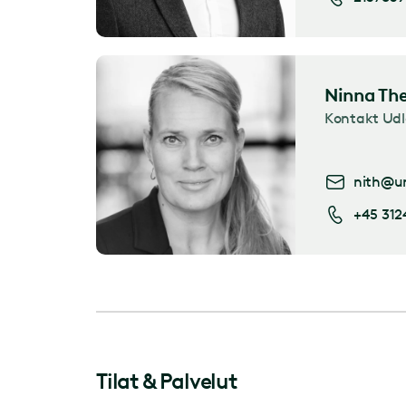
Ninna The
Kontakt Udl
nith@ur
+45 312
Tilat & Palvelut