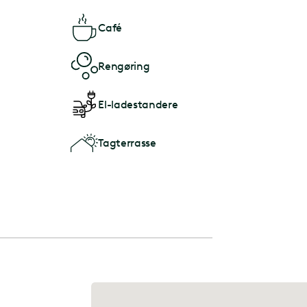
Café
Rengøring
El-ladestandere
Tagterrasse