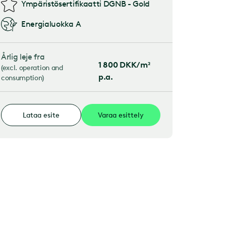
Ympäristösertifikaatti
DGNB - Gold
Energialuokka
A
Årlig leje fra
1 800
DKK/m²
(
excl. operation and
p.a.
consumption
)
Lataa esite
Varaa esittely