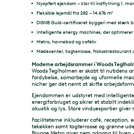
Nyopført ejendom – klar til indflytning 1. ma
Fleksible lejemål fra 282 – 14.676 m²
DGNB Guld-certificeret byggeri med stærk b
Intelligente energy machines, der optimerer
Metro, havnebad og caféliv
Mødecenter, tagterrasse, frokostrestaurant 
Moderne arbejdsrammer i Woods Teglho
Woods Teglholmen er skabt til nutidens arb
fordybelse, samarbejde og uformelle mød
nicher gør det nemt at skifte arbejdsform 
Ejendommen er udstyret med intelligent
energiforbruget og sikrer et stabilt indek
akustik og lys. Store vinduespartier giver
Faciliteterne inkluderer café, reception,
tekøkken samt tagterrasse og grønne ud
Brygge Metro giver nem adgang til byen 