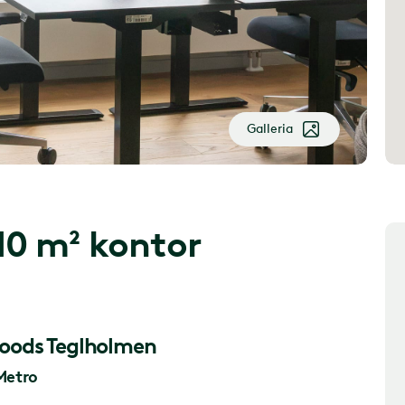
Galleria
10 m² kontor
 woods Teglholmen
Metro