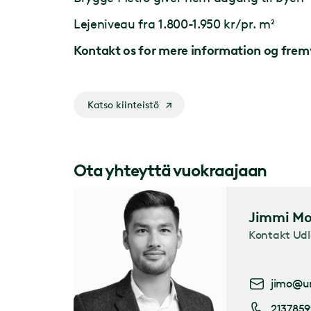
Lejeniveau fra 1.800-1.950 kr/pr. m²
Kontakt os for mere information og frem
Katso kiinteistö
Ota yhteyttä vuokraajaan
Jimmi Mo
Kontakt Udl
jimo@ur
2137859