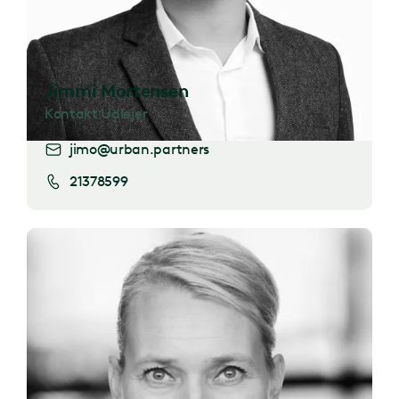
Jimmi Mortensen
Kontakt Udlejer
jimo@urban.partners
21378599