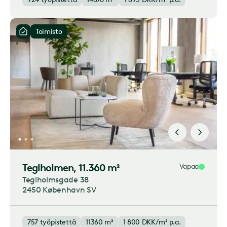
Toimisto
Teglholmen
, 11.360 m²
Vapaa
Teglholmsgade 38
2450 København SV
757
työpistettä
11360 m²
1 800
DKK/m² p.a.