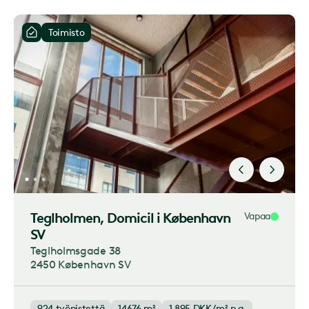
Toimisto
Teglholmen
, Domicil i København
Vapaa
SV
Teglholmsgade 38
2450 København SV
924
työpistettä
14676 m²
1 895
DKK/m² p.a.