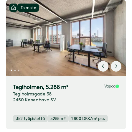
Toimisto
Teglholmen
, 5.288 m²
Vapaa
Teglholmsgade 38
2450 København SV
352
työpistettä
5288 m²
1 800
DKK/m² p.a.