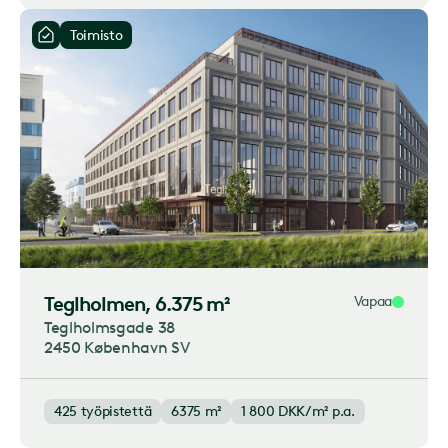
Toimisto
Teglholmen
, 6.375 m²
Vapaa
Teglholmsgade 38
2450 København SV
425
työpistettä
6375 m²
1 800
DKK/m² p.a.