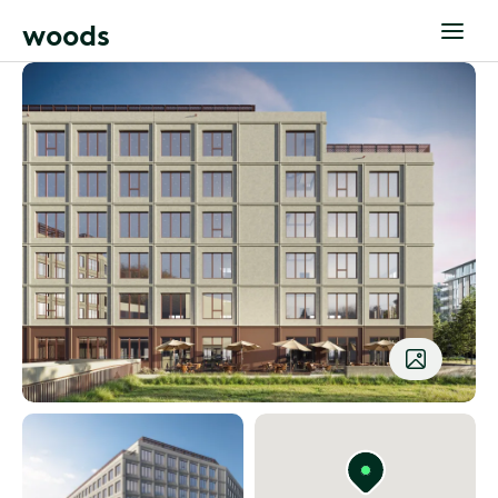
w
o
o
d
s