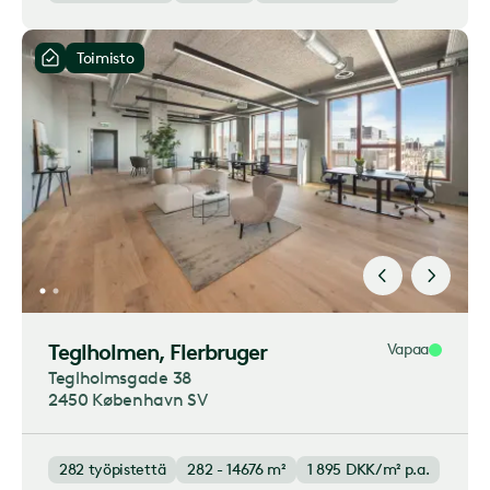
Toimisto
Teglholmen
, Flerbruger
Vapaa
Teglholmsgade 38
2450 København SV
282
työpistettä
282 - 14676 m²
1 895
DKK/m² p.a.