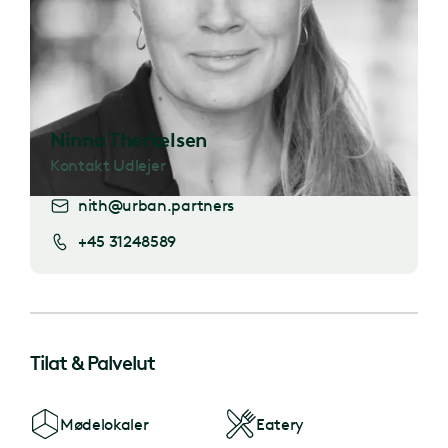
Ninna Therkelsen
Kontakt Udlejer
nith@urban.partners
+45 31248589
Tilat & Palvelut
Mødelokaler
Eatery