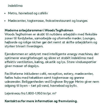
indeklima
Metro, havnebad og caféliv
Mødecenter, tagterrasse, frokostrestaurant og lounges
Moderne arbejdsrammer i Woods Teglholmen
Woods Teglholmen er skabt til nutidens arbejdsliv med fleksible
zoner til fordybelse, samarbejde og uformelle møder. Lounges,
højborde og rolige nicher gør det nemt at skifte arbejdsform og
styrker trivsel i hverdagen.
Ejendommen er udstyret med intelligente
energy machines
, der
optimerer energiforbruget og sikrer et stabilt indeklima med
effektiv ventilation, køling, akustik og lys. Store vinduespartier
giver masser af dagslys.
Faciliteterne inkluderer café, reception, eatery, mødecenter,
fælles hubs med tekøkken samt tagterrasse og grønne
udearealer. Beliggenheden ved Enghave Brygge Metro giver nem
adgang til byen – tæt på vand, havnebad og byliv.
Lejeniveau fra 1.800-1.950 kr/pr. m²
Kontakt os for mere information og fremvisning.