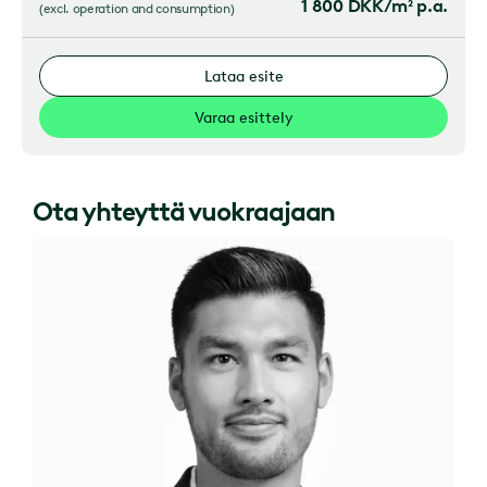
1 800
DKK/m² p.a.
(
excl. operation and consumption
)
Lataa esite
Varaa esittely
Ota yhteyttä vuokraajaan