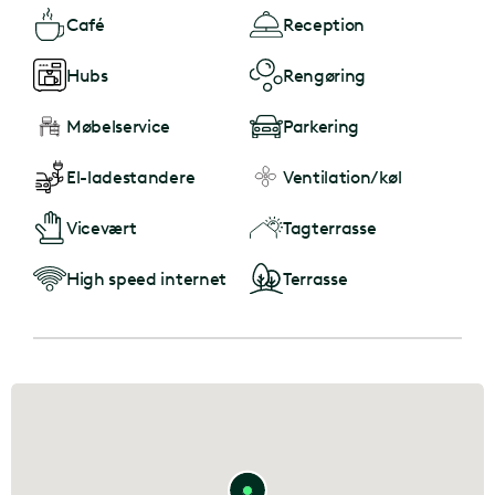
Café
Reception
Hubs
Rengøring
Møbelservice
Parkering
El-ladestandere
Ventilation/køl
Vicevært
Tagterrasse
High speed internet
Terrasse