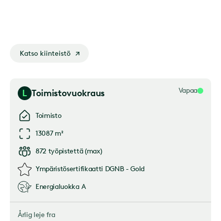
Katso kiinteistö
Vapaa
L
Toimistovuokraus
Toimisto
13087 m²
872
työpistettä
(
max
)
Ympäristösertifikaatti
DGNB - Gold
Energialuokka
A
Årlig leje fra