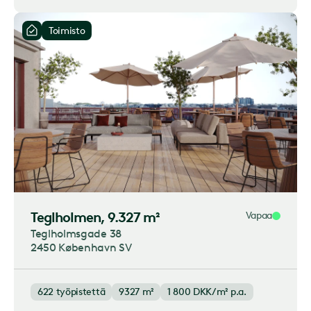
Toimisto
Teglholmen
, 9.327 m²
Vapaa
Teglholmsgade 38
2450 København SV
622
työpistettä
9327 m²
1 800
DKK/m² p.a.