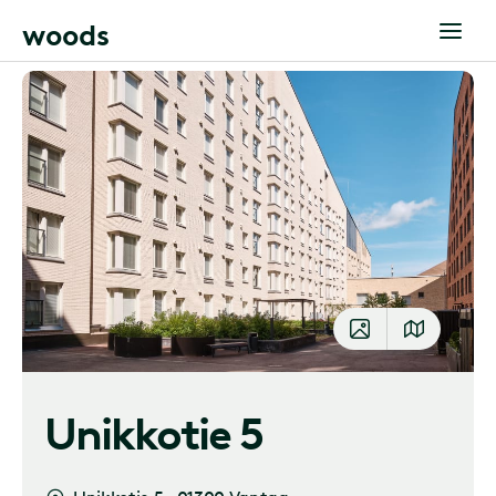
w
o
o
d
s
Unikkotie 5