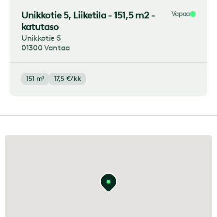
Unikkotie 5
, Liiketila - 151,5 m2 -
Vapaa
katutaso
Unikkotie 5
01300 Vantaa
151 m²
17,5
€/kk