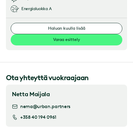
Energialuokka
A
Haluan kuulla lisää
Varaa esittely
Ota yhteyttä vuokraajaan
Netta Maijala
nema@urban.partners
+358 40 194 0961