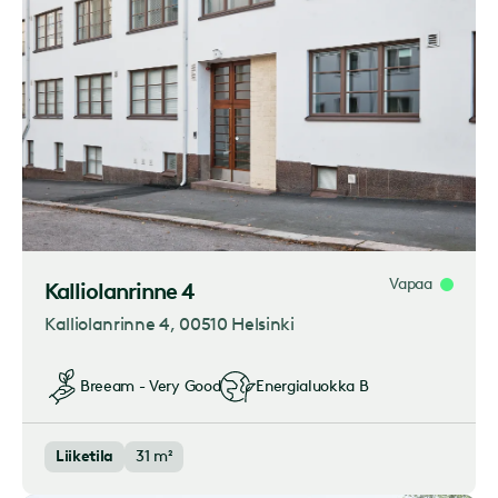
Vapaa
Kalliolanrinne 4
Kalliolanrinne 4
, 00510 Helsinki
Breeam - Very Good
Energialuokka
B
Liiketila
31 m²