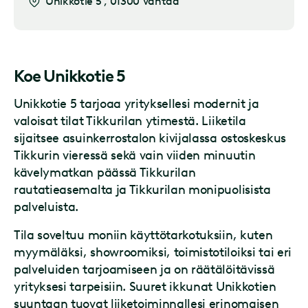
Unikkotie 5
,
01300 Vantaa
Koe
Unikkotie 5
Unikkotie 5 tarjoaa yrityksellesi modernit ja
valoisat tilat Tikkurilan ytimestä. Liiketila
sijaitsee asuinkerrostalon kivijalassa ostoskeskus
Tikkurin vieressä sekä vain viiden minuutin
kävelymatkan päässä Tikkurilan
rautatieasemalta ja Tikkurilan monipuolisista
palveluista.
Tila soveltuu moniin käyttötarkotuksiin, kuten
myymäläksi, showroomiksi, toimistotiloiksi tai eri
palveluiden tarjoamiseen ja on räätälöitävissä
yrityksesi tarpeisiin.
Suuret ikkunat Unikkotien
suuntaan tuovat liiketoiminnallesi erinomaisen