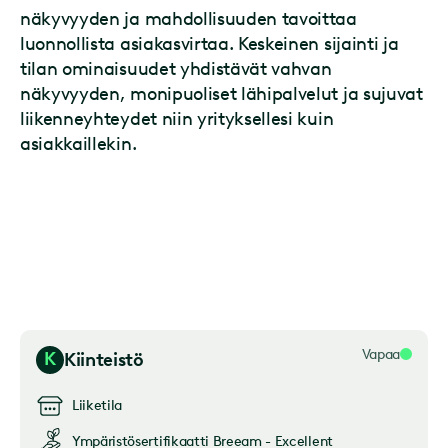
näkyvyyden ja mahdollisuuden tavoittaa
luonnollista asiakasvirtaa. Keskeinen sijainti ja
tilan ominaisuudet yhdistävät vahvan
näkyvyyden, monipuoliset lähipalvelut ja sujuvat
liikenneyhteydet niin yrityksellesi kuin
asiakkaillekin.
Vapaa
K
Kiinteistö
Liiketila
Ympäristösertifikaatti
Breeam - Excellent