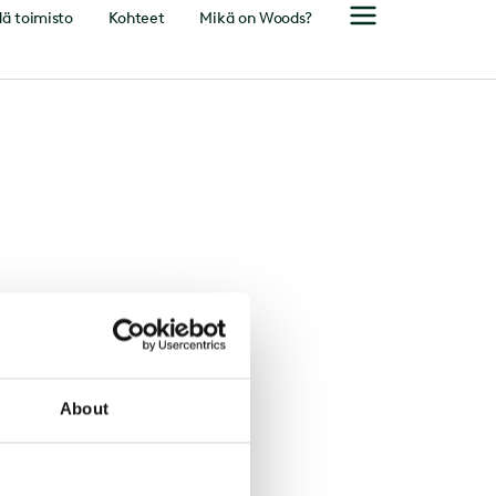
ä toimisto
Kohteet
Mikä on Woods?
About