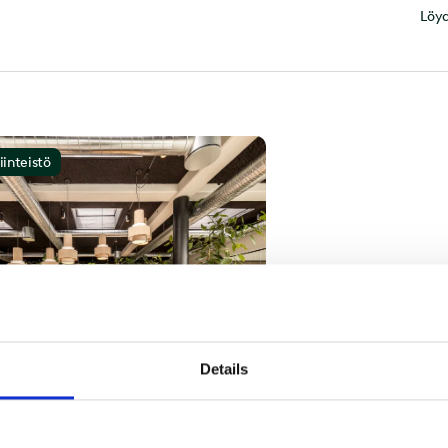
Löyd
iinteistö
Details