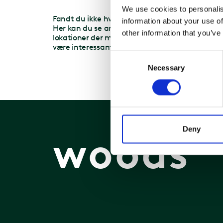
We use cookies to personalis
Tit
Fandt du ikke hvad du søgte?
information about your use of
Tita
Her kan du se andre
other information that you’ve
2200
lokationer der måske kunne
være interessante for dig.
Consent
Necessary
Selection
Deny
woods