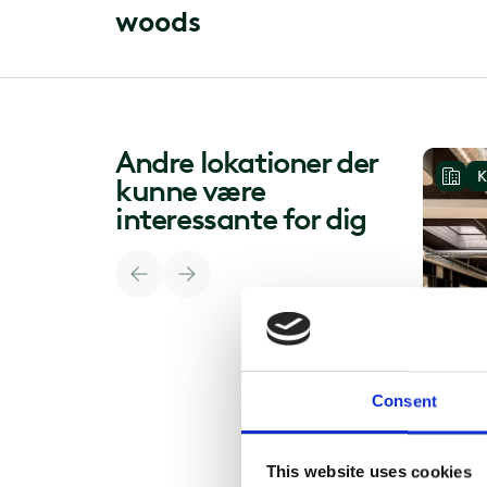
w
o
o
d
s
Andre lokationer der
K
kunne være
interessante for dig
Consent
This website uses cookies