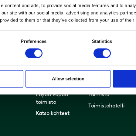
e content and ads, to provide social media features and to analy
anhus
 our site with our social media, advertising and analytics partn
ngade 9-13
 provided to them or that they’ve collected from your use of their
 København N
Preferences
Statistics
Allow selection
Toimistot ja kiinteistöt
Ratkaisut
Löydä vapaa
Toimisto
toimisto
Toimistohotelli
Katso kohteet