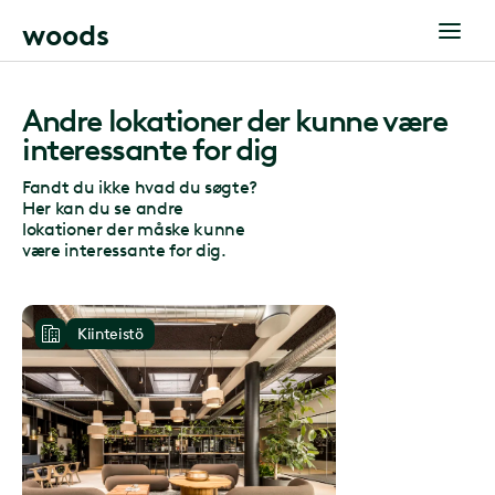
w
o
o
d
s
Andre lokationer der kunne være
interessante for dig
Fandt du ikke hvad du søgte?
Her kan du se andre
lokationer der måske kunne
være interessante for dig.
Kiinteistö