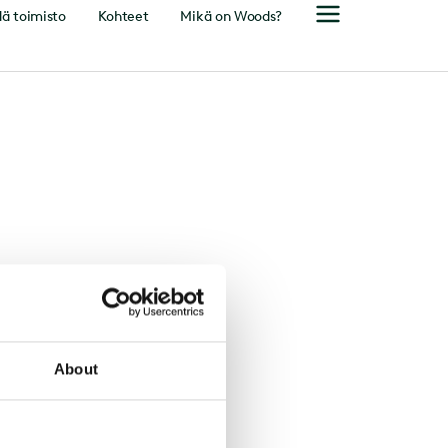
ä toimisto
Kohteet
Mikä on Woods?
About