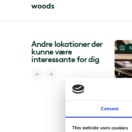
w
o
o
d
s
Andre lokationer der
K
kunne være
interessante for dig
Consent
This website uses cookies