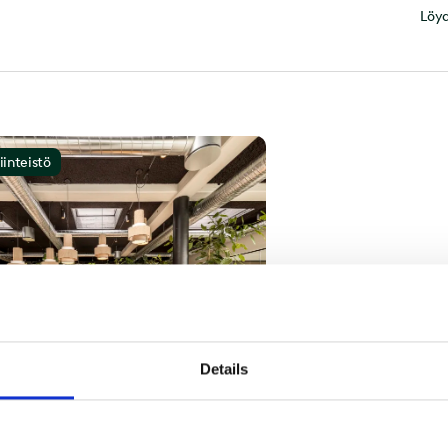
Löyd
iinteistö
Details