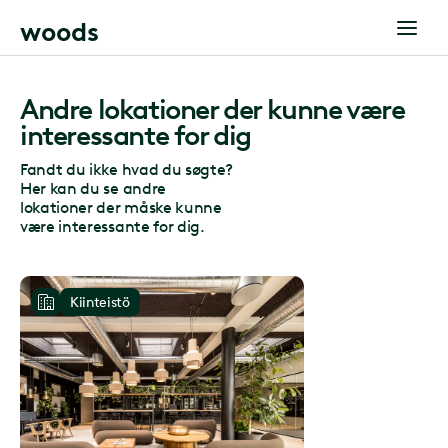
w
o
o
d
s
Andre lokationer der kunne være
interessante for dig
Fandt du ikke hvad du søgte?
Her kan du se andre
lokationer der måske kunne
være interessante for dig.
Kiinteistö