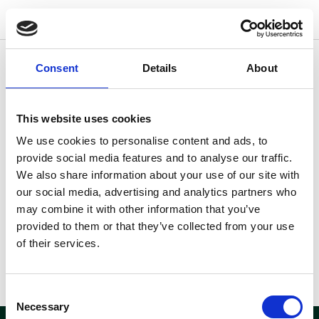
w
o
o
d
s
Consent
Details
About
Andre lokationer der kunne være
interessante for dig
This website uses cookies
Fandt du ikke hvad du søgte?
Her kan du se andre
We use cookies to personalise content and ads, to
lokationer der måske kunne
provide social media features and to analyse our traffic.
være interessante for dig.
We also share information about your use of our site with
our social media, advertising and analytics partners who
may combine it with other information that you’ve
provided to them or that they’ve collected from your use
of their services.
Consent
Necessary
Selection