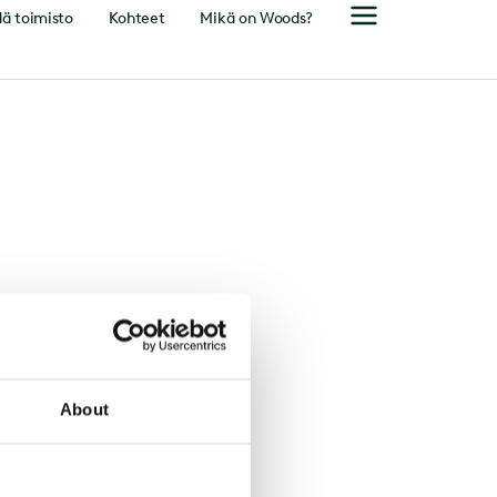
ä toimisto
Kohteet
Mikä on Woods?
About