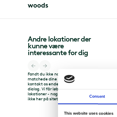
w
o
o
d
s
Andre lokationer der
kunne være
interessante for dig
Fandt du ikke noget der
matchede dine behov, så
kontakt os endelig for en
dialog. Vi får løbende nye
lokationer - nogle er måske
Consent
ikke her på sitet endnu.
This website uses cookies