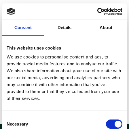
w
o
o
d
s
Consent
Details
About
Andre lokationer der kunne være
interessante for dig
This website uses cookies
Fandt du ikke hvad du søgte?
Her kan du se andre
We use cookies to personalise content and ads, to
lokationer der måske kunne
provide social media features and to analyse our traffic.
være interessante for dig.
We also share information about your use of our site with
our social media, advertising and analytics partners who
may combine it with other information that you’ve
provided to them or that they’ve collected from your use
of their services.
Consent
Necessary
Selection