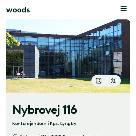
w
o
o
d
s
Nybrovej 116
Kontorejendom i Kgs. Lyngby