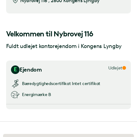
Nybrovej 116
,
2800 Kongens Lyngby
Velkommen til
Nybrovej 116
Fuldt udlejet kontorejendom i Kongens Lyngby
Udlejet
E
Ejendom
Bæredygtighedscertifikat
Intet certifikat
Energimærke
B