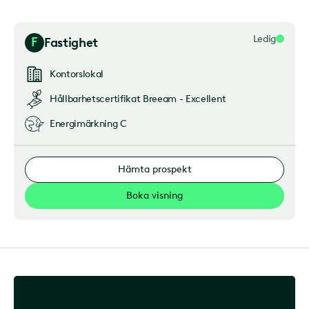
Ledig
F
Fastighet
Kontorslokal
Hållbarhetscertifikat
Breeam - Excellent
Energimärkning
C
Hämta prospekt
Boka visning