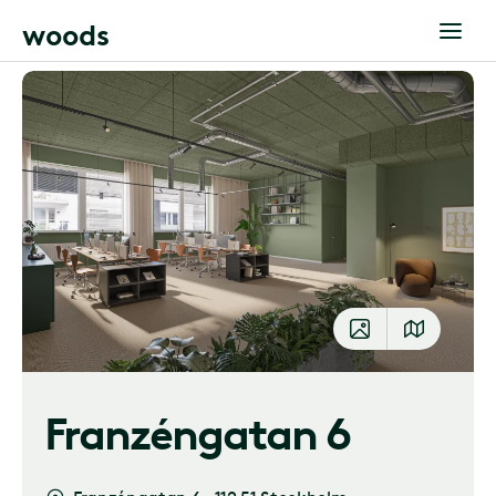
w
o
o
d
s
Franzéngatan 6