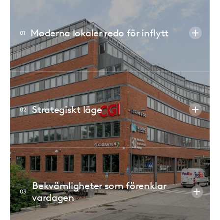
Moderna lokaler redo för inflytt
0
1
Strategiskt läge
0
2
Bekvämligheter som förenklar
0
3
vardagen