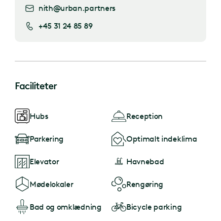
nith@urban.partners
+45 31 24 85 89
Faciliteter
Hubs
Reception
Parkering
Optimalt indeklima
Elevator
Havnebad
Mødelokaler
Rengøring
Bad og omklædning
Bicycle parking