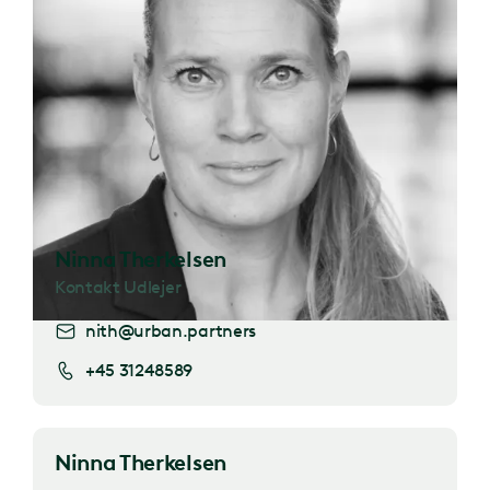
Ninna Therkelsen
Kontakt Udlejer
nith@urban.partners
+45 31248589
Ninna Therkelsen