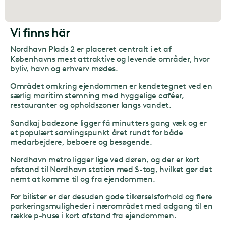
Vi finns här
Nordhavn Plads 2 er placeret centralt i et af
Københavns mest attraktive og levende områder, hvor
byliv, havn og erhverv mødes.
Området omkring ejendommen er kendetegnet ved en
særlig maritim stemning med hyggelige caféer,
restauranter og opholdszoner langs vandet.
Sandkaj badezone ligger få minutters gang væk og er
et populært samlingspunkt året rundt for både
medarbejdere, beboere og besøgende.
Nordhavn metro ligger lige ved døren, og der er kort
afstand til Nordhavn station med S-tog, hvilket gør det
nemt at komme til og fra ejendommen.
For bilister er der desuden gode tilkørselsforhold og flere
parkeringsmuligheder i nærområdet med adgang til en
række p-huse i kort afstand fra ejendommen.