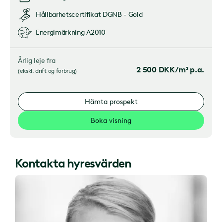
Hållbarhetscertifikat
DGNB - Gold
Energimärkning
A2010
Årlig leje fra
2 500
DKK/m² p.a.
(
ekskl. drift og forbrug
)
Hämta prospekt
Boka visning
Kontakta hyresvärden