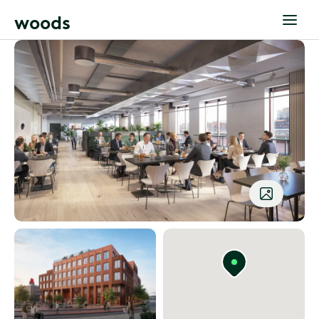
w
o
o
d
s