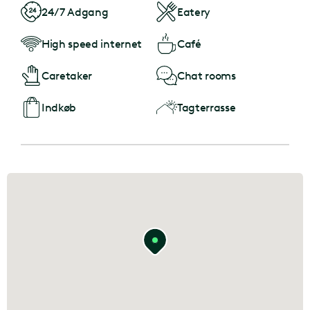
24/7 Adgang
Eatery
High speed internet
Café
Caretaker
Chat rooms
Indkøb
Tagterrasse