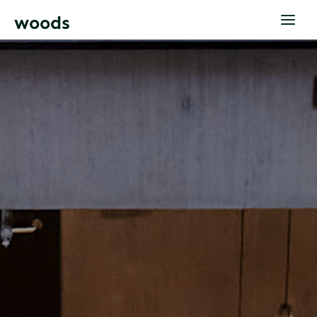
w
o
o
d
s