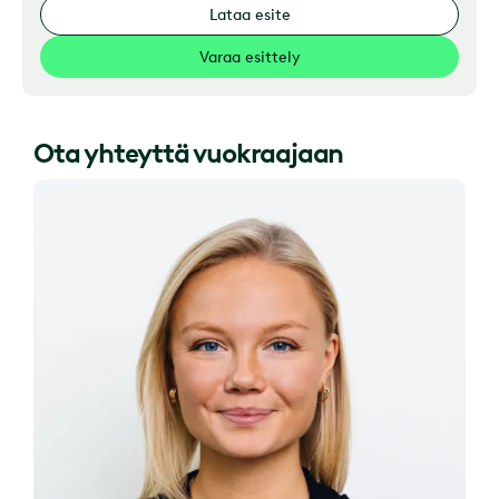
Lataa esite
Varaa esittely
Ota yhteyttä vuokraajaan