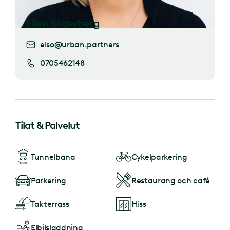
Ellen Söderberg
elso@urban.partners
0705462148
Tilat & Palvelut
Tunnelbana
Cykelparkering
Parkering
Restaurang och café
Takterrass
Hiss
Elbilsladdning