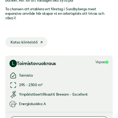
butiker. Allt för att vardagen ska flyta på!
Ta chansen att etablera ert företag i Sundbybergs mest
expansiva område här skapar ni en arbetsplats att trivas och
växa i!
Katso kiinteistö
Vapaa
L
Toimistovuokraus
Toimisto
295 - 2300 m²
Ympäristösertifikaatti
Breeam - Excellent
Energialuokka
A