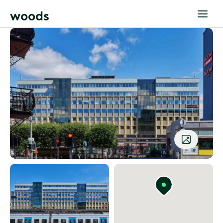
w
o
o
d
s