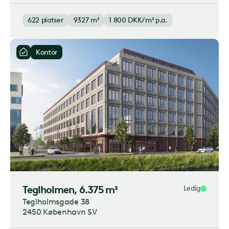
622
platser
9327 m²
1 800
DKK/m² p.a.
Kontor
Teglholmen
, 6.375 m²
Ledig
Teglholmsgade 38
2450 København SV