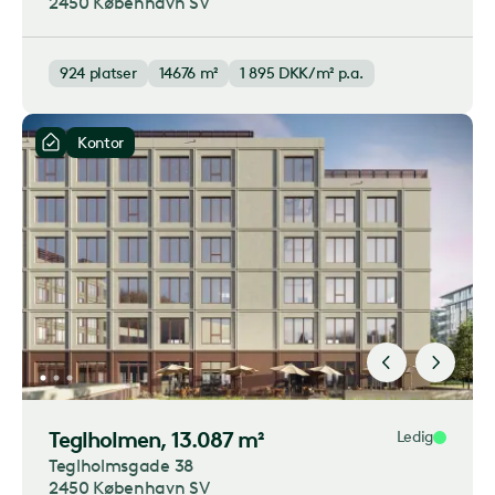
2450 København SV
924
platser
14676 m²
1 895
DKK/m² p.a.
Kontor
Teglholmen
, 13.087 m²
Ledig
Teglholmsgade 38
2450 København SV