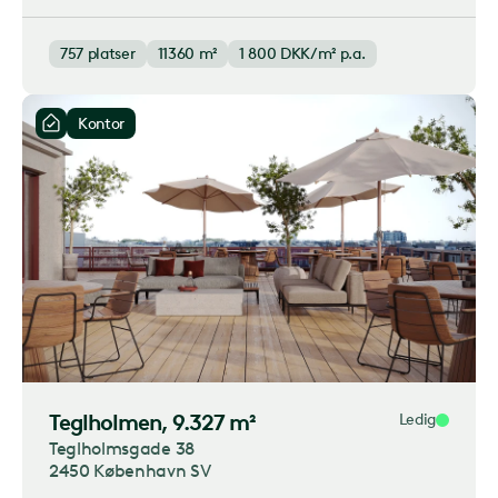
757
platser
11360 m²
1 800
DKK/m² p.a.
Kontor
Teglholmen
, 9.327 m²
Ledig
Teglholmsgade 38
2450 København SV