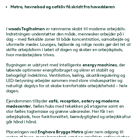
Metro, havnebad og caféliv få skridt fra hoveddøren
I
woods Teglholmen
er rammerne skabt til moderne arbejdsliv.
Indretningen understøtter den måde, mennesker arbejder på i
dag – med fleksible zoner til både koncentration, samarbejde og
uformelle møder. Lounges, højborde og rolige nooks gør det let at
skifte arbejdsform i løbet af dagen og skaber en arbejdsplads,
hvor medarbejdere trives.
Bygningen er udstyret med intelligente
energy machines
, der
løbende optimerer energiforbruget og sikrer et stabilt og
behageligt indeklima. Ventilation, køling, akustikregulering og
LED-belysning arbejder sammen med store vinduespartier og
naturligt dagslys for at skabe komfortable arbejdsforhold – hele
dagen.
Ejendommen tilbyder
café, reception, eatery og moderne
mødecenter
, fælles hubs med tekøkken på etagerne samt en
stor fælles tagterrasse og grønne udearealer. Her får I en
arbejdsplads, hvor funktionalitet, bæredygtighed og arbejdskultur
går hånd i hånd.
Placeringen ved
Enghave Brygge Metro
giver nem adgang til