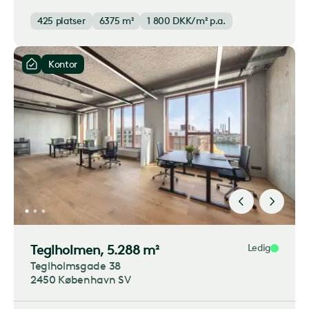
425
platser
6375 m²
1 800
DKK/m² p.a.
Kontor
Teglholmen
, 5.288 m²
Ledig
Teglholmsgade 38
2450 København SV