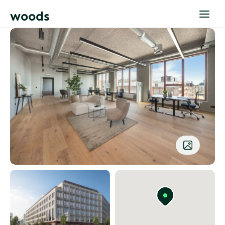
w
o
o
d
s