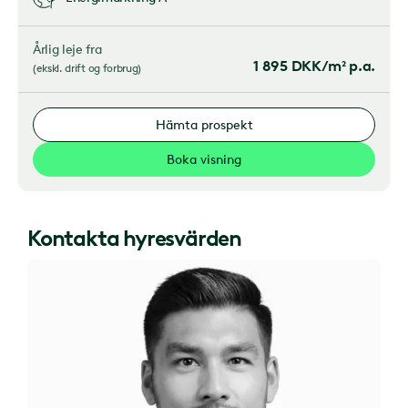
Årlig leje fra
1 895
DKK/m² p.a.
(
ekskl. drift og forbrug
)
Hämta prospekt
Boka visning
Kontakta hyresvärden