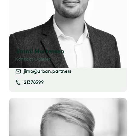
Jimmi Mortensen
Kontakt Udlejer
jimo@urban.partners
21378599