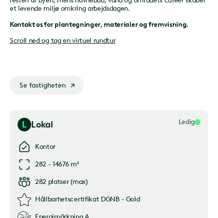
resten af byen, mens havnebad, vand og områdets caféer skaber
et levende miljø omkring arbejdsdagen.
Kontakt os for plantegninger, materialer og fremvisning.
Scroll ned og tag en virtuel rundtur
Se fastigheten
Ledig
L
Lokal
Kontor
282 - 14676 m²
282
platser
(
max
)
Hållbarhetscertifikat
DGNB - Gold
Energimärkning
A