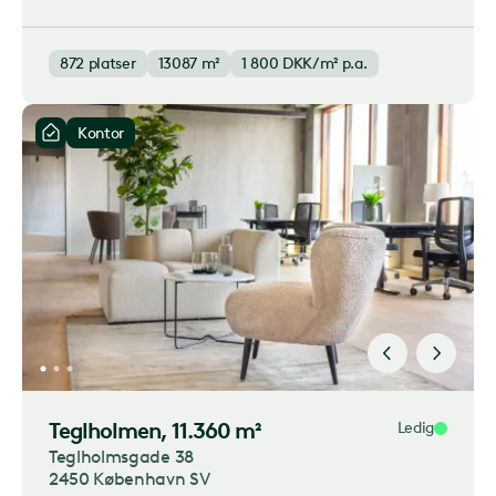
872
platser
13087 m²
1 800
DKK/m² p.a.
Kontor
Teglholmen
, 11.360 m²
Ledig
Teglholmsgade 38
2450 København SV