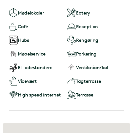
Mødelokaler
Eatery
Café
Reception
Hubs
Rengøring
Møbelservice
Parkering
El-ladestandere
Ventilation/køl
Vicevært
Tagterrasse
High speed internet
Terrasse