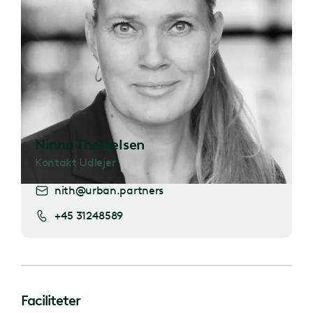
Ninna Therkelsen
Kontakt Udlejer
nith@urban.partners
+45 31248589
Faciliteter