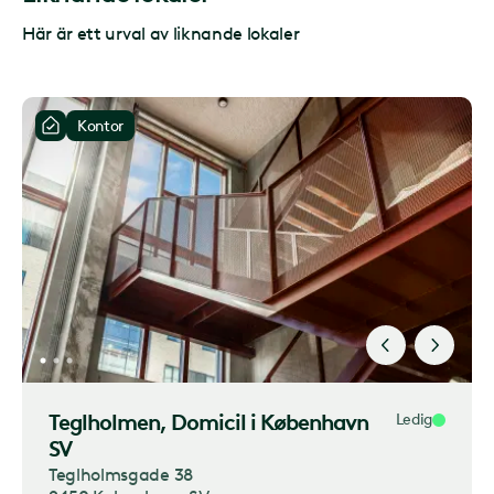
Här är ett urval av liknande lokaler
Kontor
Teglholmen
, Domicil i København
Ledig
SV
Teglholmsgade 38