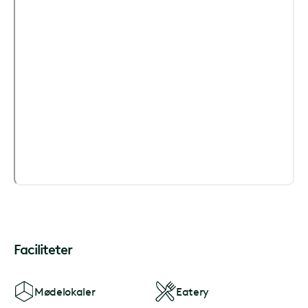
Faciliteter
Mødelokaler
Eatery