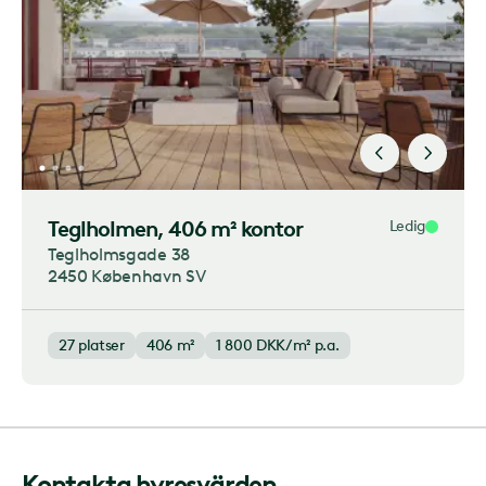
Teglholmen
, 406 m² kontor
Ledig
Teglholmsgade 38
2450 København SV
27
platser
406 m²
1 800
DKK/m² p.a.
Kontakta hyresvärden