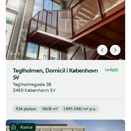
Teglholmen
, Domicil i København
Ledig
SV
Teglholmsgade 38
2450 København SV
924
platser
14676 m²
1 895
DKK/m² p.a.
Kontor