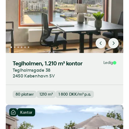
Teglholmen
, 1.210 m² kontor
Ledig
Teglholmsgade 38
2450 København SV
80
platser
1210 m²
1 800
DKK/m² p.a.
Kontor