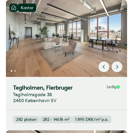
Kontor
Teglholmen
, Flerbruger
Ledig
Teglholmsgade 38
2450 København SV
282
platser
282 - 14676 m²
1 895
DKK/m² p.a.