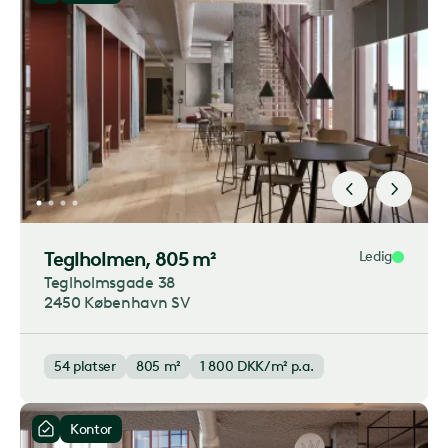
Teglholmen
, 805 m²
Ledig
Teglholmsgade 38
2450 København SV
54
platser
805 m²
1 800
DKK/m² p.a.
Kontor