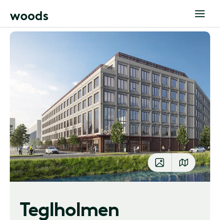
w
o
o
d
s
Teglholmen