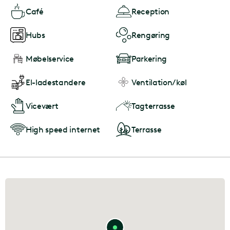
Café
Reception
Hubs
Rengøring
Møbelservice
Parkering
El-ladestandere
Ventilation/køl
Vicevært
Tagterrasse
High speed internet
Terrasse