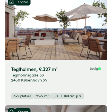
Kontor
Teglholmen
, 9.327 m²
Ledig
Teglholmsgade 38
2450 København SV
622
platser
9327 m²
1 800
DKK/m² p.a.
Kontor