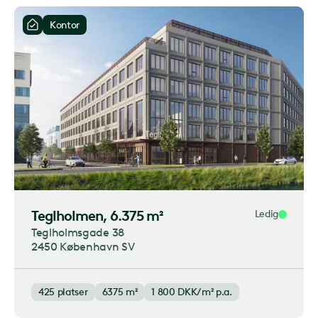
Kontor
Teglholmen
, 6.375 m²
Ledig
Teglholmsgade 38
2450 København SV
425
platser
6375 m²
1 800
DKK/m² p.a.