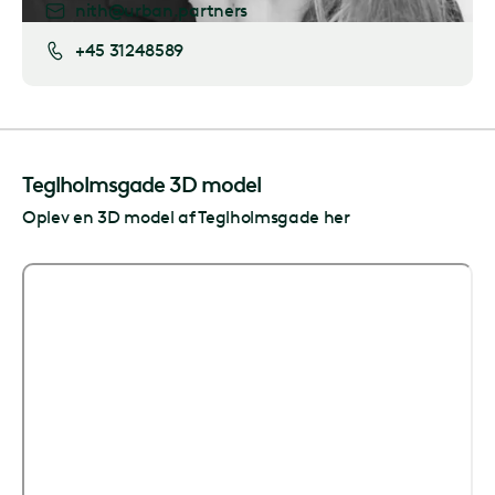
nith@urban.partners
+45 31248589
Teglholmsgade 3D model
Oplev en 3D model af Teglholmsgade her