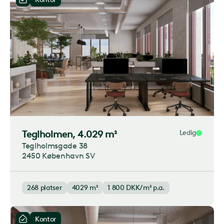
Teglholmen
, 4.029 m²
Ledig
Teglholmsgade 38
2450 København SV
268
platser
4029 m²
1 800
DKK/m² p.a.
Kontor