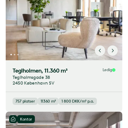
Teglholmen
, 11.360 m²
Ledig
Teglholmsgade 38
2450 København SV
757
platser
11360 m²
1 800
DKK/m² p.a.
Kontor