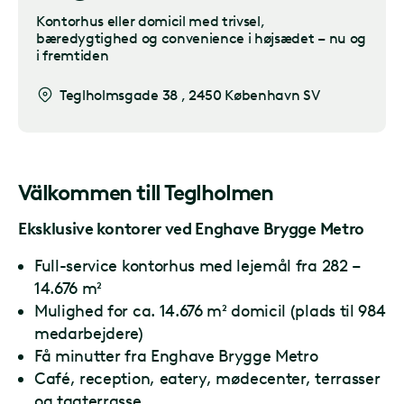
Kontorhus eller domicil med trivsel,
bæredygtighed og convenience i højsædet – nu og
i fremtiden
Teglholmsgade 38
,
2450 København SV
Välkommen till
Teglholmen
Eksklusive kontorer ved Enghave Brygge Metro
Full-service kontorhus med lejemål fra 282 –
14.676 m²
Mulighed for ca. 14.676 m² domicil (plads til 984
medarbejdere)
Få minutter fra Enghave Brygge Metro
Café, reception, eatery, mødecenter, terrasser
og tagterrasse