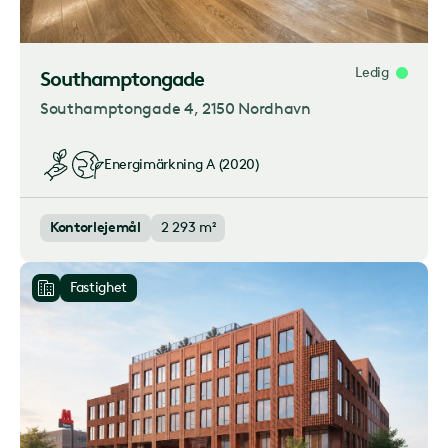
Ledig
Southamptongade
Southamptongade 4
, 2150 Nordhavn
Energimärkning
A (2020)
Kontorlejemål
2 293 m²
Fastighet