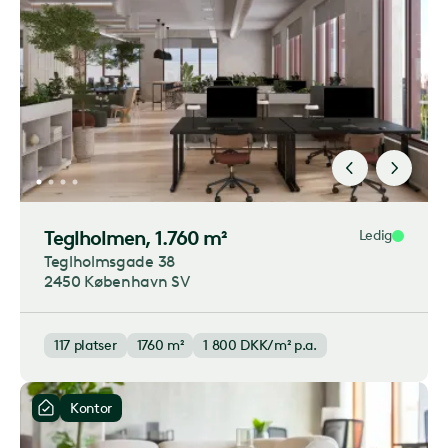
Teglholmen
, 1.760 m²
Ledig
Teglholmsgade 38
2450 København SV
117
platser
1760 m²
1 800
DKK/m² p.a.
Kontor