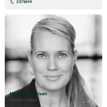
21378599
Ninna Therkelsen
Kontakt Udlejer