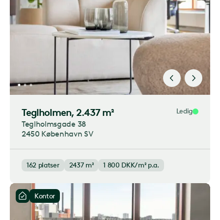
Teglholmen
, 2.437 m²
Ledig
Teglholmsgade 38
2450 København SV
162
platser
2437 m²
1 800
DKK/m² p.a.
Kontor