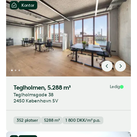
Kontor
Teglholmen
, 5.288 m²
Ledig
Teglholmsgade 38
2450 København SV
352
platser
5288 m²
1 800
DKK/m² p.a.