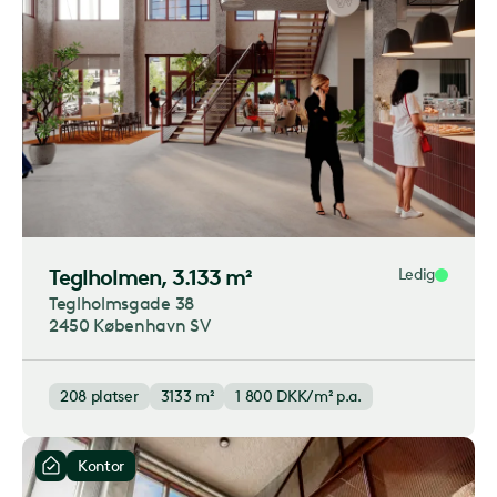
Teglholmen
, 3.133 m²
Ledig
Teglholmsgade 38
2450 København SV
208
platser
3133 m²
1 800
DKK/m² p.a.
Kontor