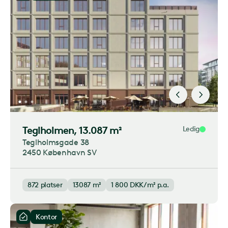
Teglholmen
, 13.087 m²
Ledig
Teglholmsgade 38
2450 København SV
872
platser
13087 m²
1 800
DKK/m² p.a.
Kontor