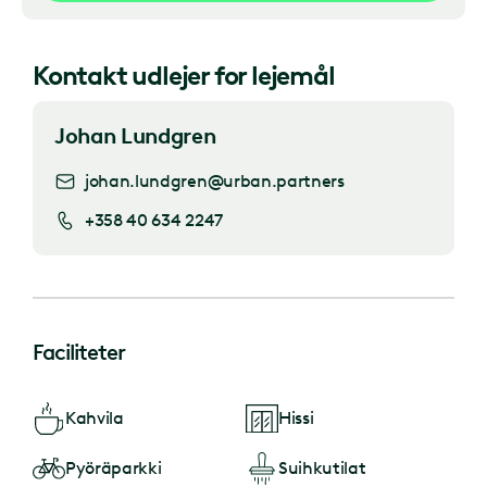
Kontakt udlejer for lejemål
Johan Lundgren
johan.lundgren@urban.partners
+358 40 634 2247
Faciliteter
Kahvila
Hissi
Pyöräparkki
Suihkutilat