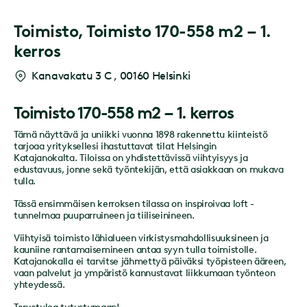
Toimisto,
Toimisto 170-558 m2 – 1.
kerros
Kanavakatu 3 C
,
00160 Helsinki
Toimisto 170-558 m2 – 1. kerros
Tämä näyttävä ja uniikki vuonna 1898 rakennettu kiinteistö
tarjoaa yrityksellesi ihastuttavat tilat Helsingin
Katajanokalta. Tiloissa on yhdistettävissä viihtyisyys ja
edustavuus, jonne sekä työntekijän, että asiakkaan on mukava
tulla.
Tässä ensimmäisen kerroksen tilassa on inspiroivaa loft -
tunnelmaa puuparruineen ja tiiliseinineen.
Viihtyisä toimisto lähialueen virkistysmahdollisuuksineen ja
kauniine rantamaisemineen antaa syyn tulla toimistolle.
Katajanokalla ei tarvitse jähmettyä päiväksi työpisteen ääreen,
vaan palvelut ja ympäristö kannustavat liikkumaan työnteon
yhteydessä.