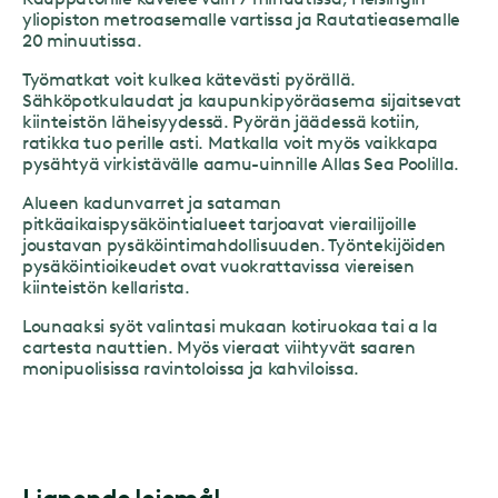
yliopiston metroasemalle vartissa ja Rautatieasemalle
20 minuutissa.
Työmatkat voit kulkea kätevästi pyörällä.
Sähköpotkulaudat ja kaupunkipyöräasema sijaitsevat
kiinteistön läheisyydessä. Pyörän jäädessä kotiin,
ratikka tuo perille asti. Matkalla voit myös vaikkapa
pysähtyä virkistävälle aamu-uinnille Allas Sea Poolilla.
Alueen kadunvarret ja sataman
pitkäaikaispysäköintialueet tarjoavat vierailijoille
joustavan pysäköintimahdollisuuden. Työntekijöiden
pysäköintioikeudet ovat vuokrattavissa viereisen
kiinteistön kellarista.
Lounaaksi syöt valintasi mukaan kotiruokaa tai a la
cartesta nauttien. Myös vieraat viihtyvät saaren
monipuolisissa ravintoloissa ja kahviloissa.