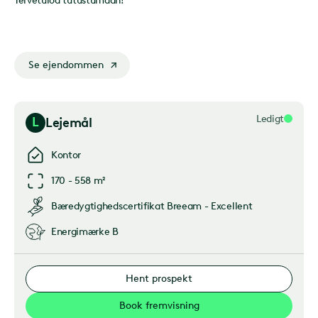
Tervetuloa tutustumaan!
Se ejendommen
Ledigt
L
Lejemål
Kontor
170 - 558 m²
Bæredygtighedscertifikat
Breeam - Excellent
Energimærke
B
Hent prospekt
Book fremvisning