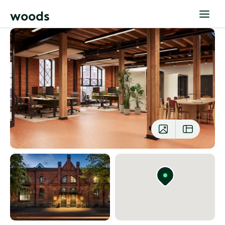
w
o
o
d
s