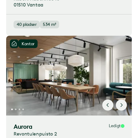
01510 Vantaa
40
pladser
534 m²
Kontor
Aurora
Ledigt
Revontulenpuisto 2​