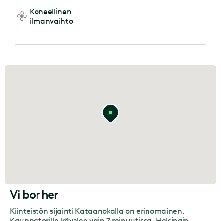
Koneellinen
ilmanvaihto
Vi bor her
Kiinteistön sijainti Kataanokalla on erinomainen.
Kauppatorille kävelee vain 7 minuutissa, Helsingin