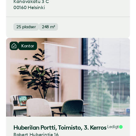
Kanavakatu 3 C
00160 Helsinki
25
pladser
248 m²
Kontor
Huberilan Portti
, Toimisto, 3. Kerros
Ledigt
Robert Huberintie 16