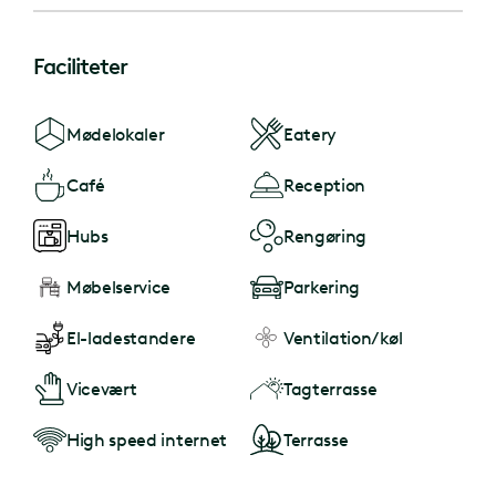
Faciliteter
Mødelokaler
Eatery
Café
Reception
Hubs
Rengøring
Møbelservice
Parkering
El-ladestandere
Ventilation/køl
Vicevært
Tagterrasse
High speed internet
Terrasse