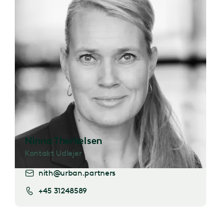
Ninna Therkelsen
Kontakt Udlejer
nith@urban.partners
+45 31248589