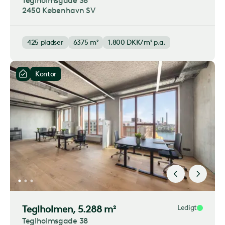
Teglholmsgade 38
2450 København SV
425
pladser
6375 m²
1.800
DKK/m² p.a.
Kontor
Teglholmen
, 5.288 m²
Ledigt
Teglholmsgade 38