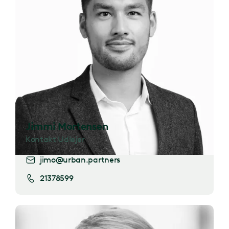
Jimmi Mortensen
Kontakt Udlejer
jimo@urban.partners
21378599