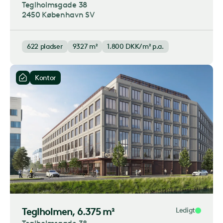
Teglholmsgade 38
2450 København SV
622
pladser
9327 m²
1.800
DKK/m² p.a.
Kontor
Teglholmen
, 6.375 m²
Ledigt