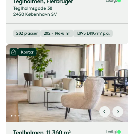
Teglholmen
, Flerbruger
Ledigt
Teglholmsgade 38
2450 København SV
282
pladser
282 - 14676 m²
1.895
DKK/m² p.a.
Kontor
Teglholmen
, 11.360 m²
Ledigt