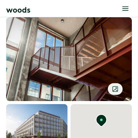
w
o
o
d
s