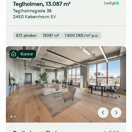
Teglholmen
, 13.087 m²
Ledigt
Teglholmsgade 38
2450 København SV
872
pladser
13087 m²
1.800
DKK/m² p.a.
Kontor