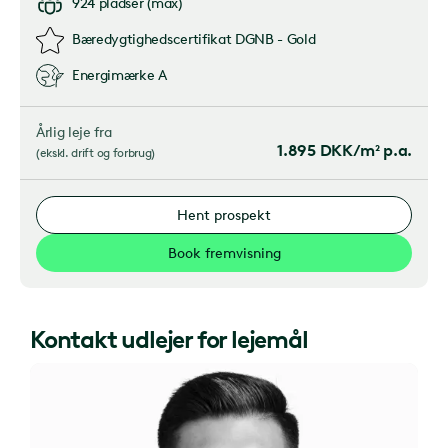
924
pladser
(
max
)
Bæredygtighedscertifikat
DGNB - Gold
Energimærke
A
Årlig leje fra
1.895
DKK/m² p.a.
(
ekskl. drift og forbrug
)
Hent prospekt
Book fremvisning
Kontakt udlejer for lejemål