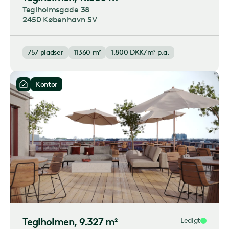
Teglholmsgade 38
2450 København SV
757
pladser
11360 m²
1.800
DKK/m² p.a.
Kontor
Teglholmen
, 9.327 m²
Ledigt