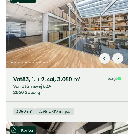
Vat83
, 1. + 2. sal, 3.050 m²
Ledigt
Vandtårnsvej 83A
2860 Søborg
3050 m²
1.295
DKK/m² p.a.
Kontor