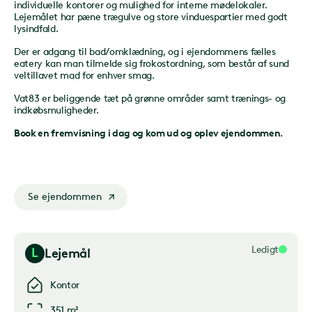
individuelle kontorer og mulighed for interne mødelokaler.
Lejemålet har pæne trægulve og store vinduespartier med godt
lysindfald.
Der er adgang til bad/omklædning, og i ejendommens fælles
eatery kan man tilmelde sig frokostordning, som består af sund
veltillavet mad for enhver smag.
Vat83 er beliggende tæt på grønne områder samt trænings- og
indkøbsmuligheder.
Book en fremvisning i dag og kom ud og oplev ejendommen.
Se ejendommen
Ledigt
L
Lejemål
Kontor
351 m²