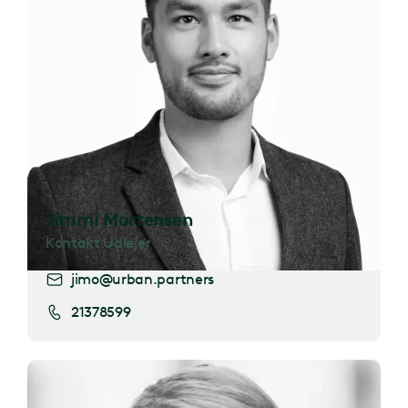
Jimmi Mortensen
Kontakt Udlejer
jimo@urban.partners
21378599