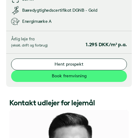
Bæredygtighedscertifikat
DGNB - Gold
Energimærke
A
Årlig leje fra
1.295
DKK/m² p.a.
(
ekskl. drift og forbrug
)
Hent prospekt
Book fremvisning
Kontakt udlejer for lejemål