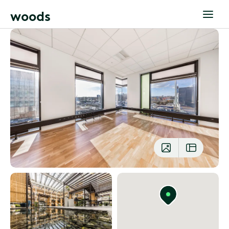
w
o
o
d
s