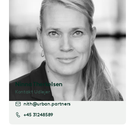
Ninna Therkelsen
Kontakt Udlejer
nith@urban.partners
+45 31248589