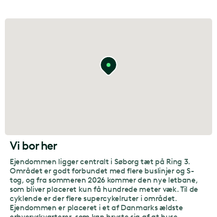
Vi bor her
Ejendommen ligger centralt i Søborg tæt på Ring 3.
Området er godt forbundet med flere buslinjer og S-
tog, og fra sommeren 2026 kommer den nye letbane,
som bliver placeret kun få hundrede meter væk. Til de
cyklende er der flere supercykelruter i området.
Ejendommen er placeret i et af Danmarks ældste
erhvervskvarterer, som kan bryste sig af at huse