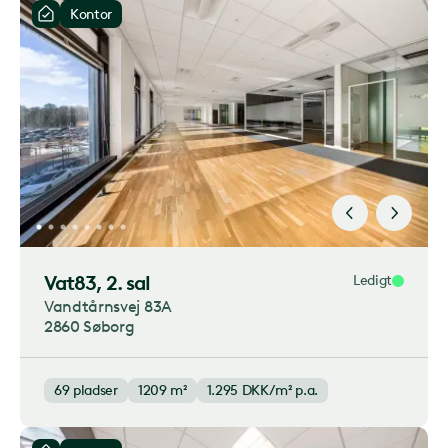
Kontor
Vat83
, 2. sal
Ledigt
Vandtårnsvej 83A
2860 Søborg
69
pladser
1209 m²
1.295
DKK/m² p.a.