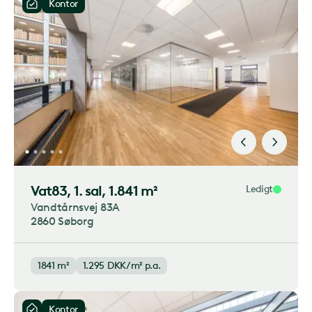
Kontor
Vat83
, 1. sal, 1.841 m²
Ledigt
Vandtårnsvej 83A
2860 Søborg
1841 m²
1.295
DKK/m² p.a.
Kontor