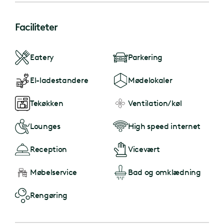
Faciliteter
Eatery
Parkering
El-ladestandere
Mødelokaler
Tekøkken
Ventilation/køl
Lounges
High speed internet
Reception
Vicevært
Møbelservice
Bad og omklædning
Rengøring