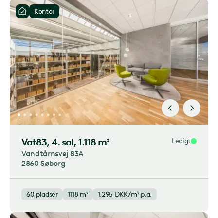
Kontor
Vat83
, 4. sal, 1.118 m²
Ledigt
Vandtårnsvej 83A
2860 Søborg
60
pladser
1118 m²
1.295
DKK/m² p.a.