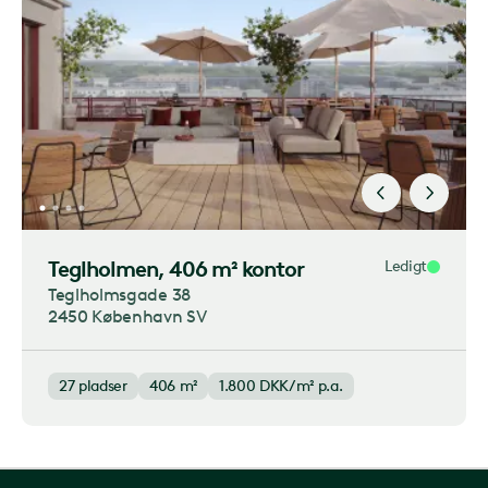
Teglholmen
, 406 m² kontor
Ledigt
Teglholmsgade 38
2450 København SV
27
pladser
406 m²
1.800
DKK/m² p.a.