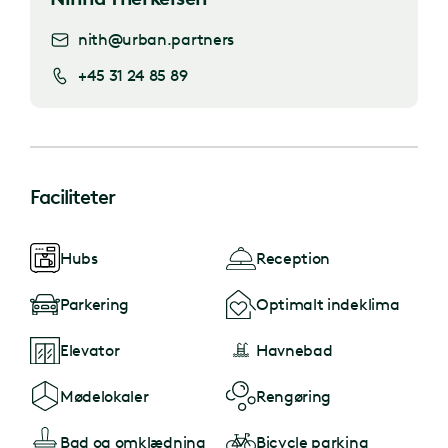
nith@urban.partners
+45 31 24 85 89
Faciliteter
Hubs
Reception
Parkering
Optimalt indeklima
Elevator
Havnebad
Mødelokaler
Rengøring
Bad og omklædning
Bicycle parking