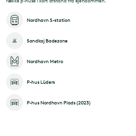
række p-huse i kort afstand fra ejendommen.
Nordhavn S-station
Sandkaj Badezone
Nordhavn Metro
P-hus Lüders
P-hus Nordhavn Plads (2023)