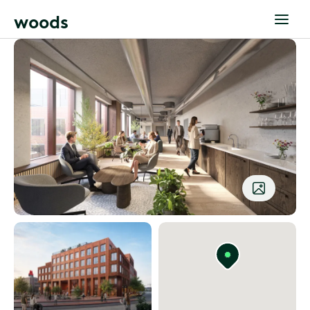
w
o
o
d
s