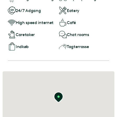
24/7 Adgang
Eatery
High speed internet
Café
Caretaker
Chat rooms
Indkøb
Tagterrasse