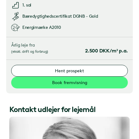
1. sal
Bæredygtighedscertifikat
DGNB - Gold
Energimærke
A2010
Årlig leje fra
2.500
DKK/m² p.a.
(
ekskl. drift og forbrug
)
Hent prospekt
Book fremvisning
Kontakt udlejer for lejemål