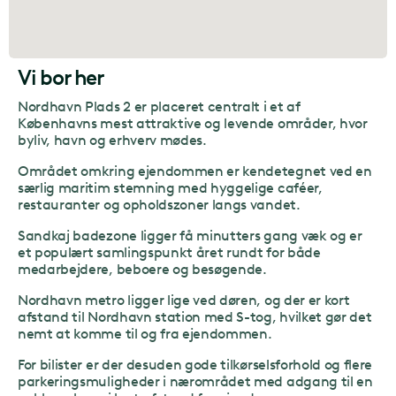
Vi bor her
Nordhavn Plads 2 er placeret centralt i et af
Københavns mest attraktive og levende områder, hvor
byliv, havn og erhverv mødes.
Området omkring ejendommen er kendetegnet ved en
særlig maritim stemning med hyggelige caféer,
restauranter og opholdszoner langs vandet.
Sandkaj badezone ligger få minutters gang væk og er
et populært samlingspunkt året rundt for både
medarbejdere, beboere og besøgende.
Nordhavn metro ligger lige ved døren, og der er kort
afstand til Nordhavn station med S-tog, hvilket gør det
nemt at komme til og fra ejendommen.
For bilister er der desuden gode tilkørselsforhold og flere
parkeringsmuligheder i nærområdet med adgang til en