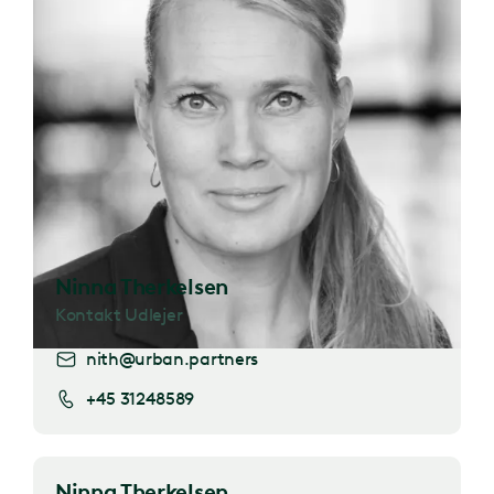
Ninna Therkelsen
Kontakt Udlejer
nith@urban.partners
+45 31248589
Ninna Therkelsen