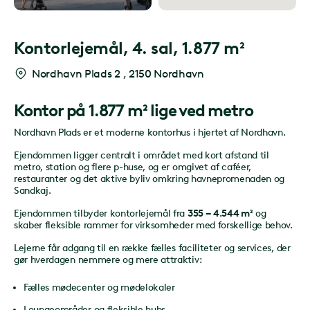
Kontorlejemål,
4. sal, 1.877 m²
Nordhavn Plads 2
,
2150 Nordhavn
Kontor på 1.877 m² lige ved metro
Nordhavn Plads er et moderne kontorhus i hjertet af Nordhavn.
Ejendommen ligger centralt i området med kort afstand til
metro, station og flere p-huse, og er omgivet af caféer,
restauranter og det aktive byliv omkring havnepromenaden og
Sandkaj.
Ejendommen tilbyder kontorlejemål fra
355 – 4.544 m²
og
skaber fleksible rammer for virksomheder med forskellige behov.
Lejerne får adgang til en række fælles faciliteter og services, der
gør hverdagen nemmere og mere attraktiv:
Fælles mødecenter og mødelokaler
Loungeområder og fleksible hubs