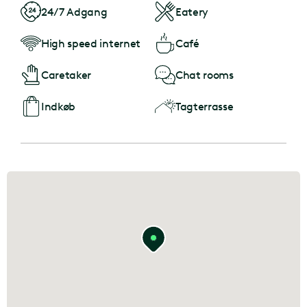
24/7 Adgang
Eatery
High speed internet
Café
Caretaker
Chat rooms
Indkøb
Tagterrasse