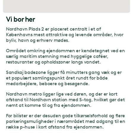
Vi bor her
Nordhavn Plads 2 er placeret centralt i et af
Københavns mest attraktive og levende områder, hvor
byliv, havn og erhverv mødes.
Området omkring ejendommen er kendetegnet ved en
særlig maritim stemning med hyggelige caféer,
restauranter og opholdszoner langs vandet.
Sandkaj badezone ligger få minutters gang væk og er
et populært samlingspunkt året rundt for både
medarbejdere, beboere og besøgende.
Nordhavn metro ligger lige ved døren, og der er kort
afstand til Nordhavn station med S-tog, hvilket gør det
nemt at komme til og fra ejendommen.
For bilister er der desuden gode tilkørselsforhold og flere
parkeringsmuligheder i nærområdet med adgang til en
række p-huse i kort afstand fra ejendommen.