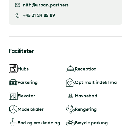
nith@urban.partners
+45 31 24 85 89
Faciliteter
Hubs
Reception
Parkering
Optimalt indeklima
Elevator
Havnebad
Mødelokaler
Rengøring
Bad og omklædning
Bicycle parking