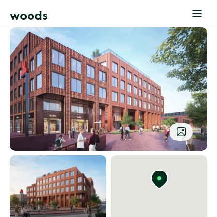
w
o
o
d
s