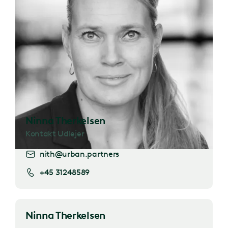
Ninna Therkelsen
Kontakt Udlejer
nith@urban.partners
+45 31248589
Ninna Therkelsen